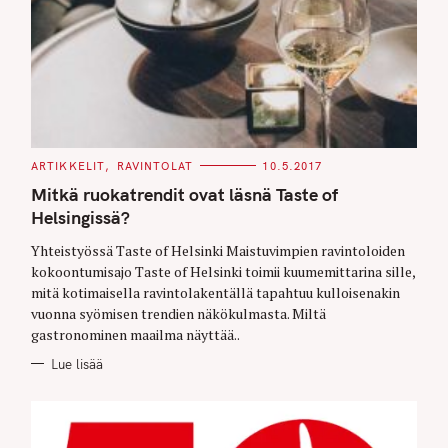
C
ARTIKKELIT
RAVINTOLAT
10.5.2017
A
T
Mitkä ruokatrendit ovat läsnä Taste of
E
G
Helsingissä?
O
R
Yhteistyössä Taste of Helsinki Maistuvimpien ravintoloiden
I
E
kokoontumisajo Taste of Helsinki toimii kuumemittarina sille,
S
mitä kotimaisella ravintolakentällä tapahtuu kulloisenakin
vuonna syömisen trendien näkökulmasta. Miltä
gastronominen maailma näyttää..
Lue lisää