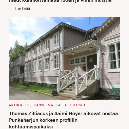
O
R
Lue lisää
I
E
S
C
ARTIKKELIT
KANSI
MATKALLA
UUTISET
A
T
Thomas Zilliacus ja Saimi Hoyer aikovat nostaa
E
G
Punkaharjun korkean profiilin
O
kohtaamispaikaksi
R
I