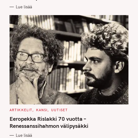
E
Lue lisää
S
C
ARTIKKELIT
KANSI
UUTISET
A
T
Eeropekka Rislakki 70 vuotta –
E
G
Renessanssihahmon välipysäkki
O
R
Lue lisää
I