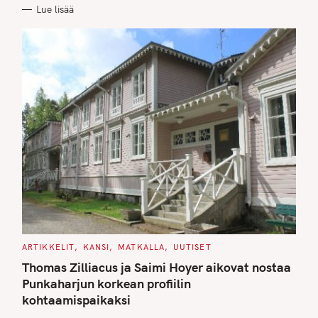
R
Lue lisää
I
E
S
C
ARTIKKELIT
KANSI
MATKALLA
UUTISET
A
T
Thomas Zilliacus ja Saimi Hoyer aikovat nostaa
E
G
Punkaharjun korkean profiilin
O
kohtaamispaikaksi
R
I
E