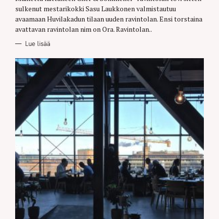
R
sulkenut mestarikokki Sasu Laukkonen valmistautuu
I
E
avaamaan Huvilakadun tilaan uuden ravintolan. Ensi torstaina
S
avattavan ravintolan nim on Ora. Ravintolan..
Lue lisää