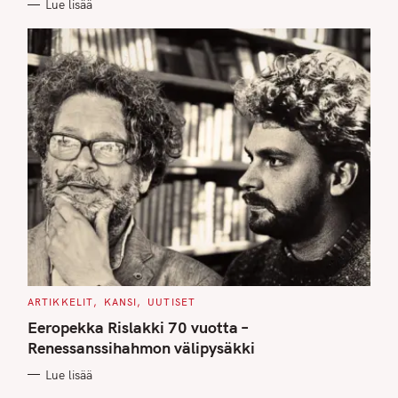
Lue lisää
S
C
ARTIKKELIT
KANSI
UUTISET
A
T
Eeropekka Rislakki 70 vuotta –
E
G
Renessanssihahmon välipysäkki
O
R
Lue lisää
I
E
S