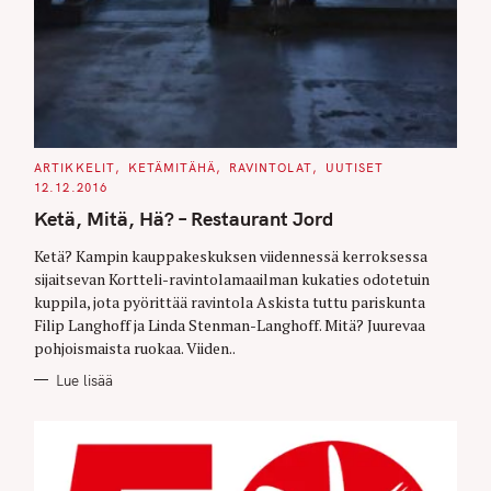
C
ARTIKKELIT
KETÄMITÄHÄ
RAVINTOLAT
UUTISET
A
12.12.2016
T
E
Ketä, Mitä, Hä? – Restaurant Jord
G
O
R
Ketä? Kampin kauppakeskuksen viidennessä kerroksessa
I
E
sijaitsevan Kortteli-ravintolamaailman kukaties odotetuin
S
kuppila, jota pyörittää ravintola Askista tuttu pariskunta
Filip Langhoff ja Linda Stenman-Langhoff. Mitä? Juurevaa
pohjoismaista ruokaa. Viiden..
Lue lisää