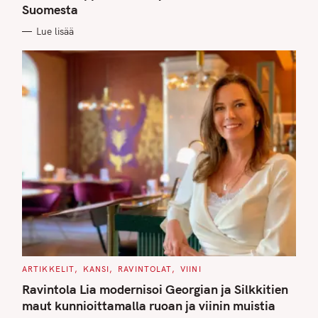
Suomesta
R
I
E
Lue lisää
S
C
ARTIKKELIT
KANSI
RAVINTOLAT
VIINI
A
T
Ravintola Lia modernisoi Georgian ja Silkkitien
E
G
maut kunnioittamalla ruoan ja viinin muistia
O