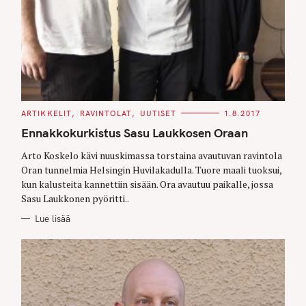
C
ARTIKKELIT
RAVINTOLAT
UUTISET
1.8.2017
A
T
Ennakkokurkistus Sasu Laukkosen Oraan
E
G
O
Arto Koskelo kävi nuuskimassa torstaina avautuvan ravintola
R
Oran tunnelmia Helsingin Huvilakadulla. Tuore maali tuoksui,
I
E
kun kalusteita kannettiin sisään. Ora avautuu paikalle, jossa
S
Sasu Laukkonen pyöritti..
Lue lisää