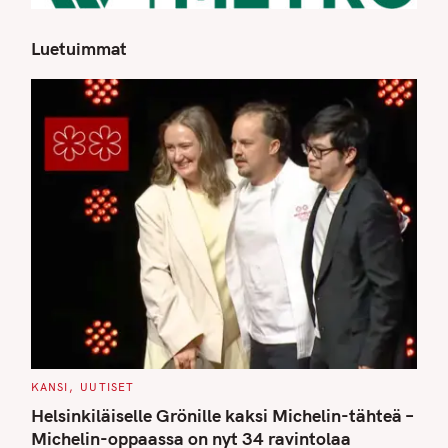
Luetuimmat
C
KANSI
UUTISET
A
T
Helsinkiläiselle Grönille kaksi Michelin-tähteä –
E
G
Michelin-oppaassa on nyt 34 ravintolaa
O