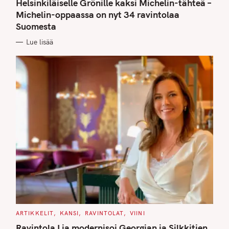
Helsinkiläiselle Grönille kaksi Michelin-tähteä –
E
G
Michelin-oppaassa on nyt 34 ravintolaa
O
Suomesta
R
I
E
Lue lisää
S
C
ARTIKKELIT
KANSI
RAVINTOLAT
VIINI
A
T
Ravintola Lia modernisoi Georgian ja Silkkitien