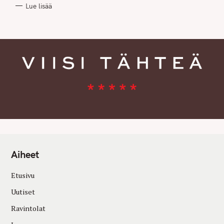
R
Lue lisää
I
E
S
Aiheet
Etusivu
Uutiset
Ravintolat