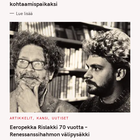
kohtaamispaikaksi
R
I
E
Lue lisää
S
C
ARTIKKELIT
KANSI
UUTISET
A
T
Eeropekka Rislakki 70 vuotta –
E
G
Renessanssihahmon välipysäkki
O