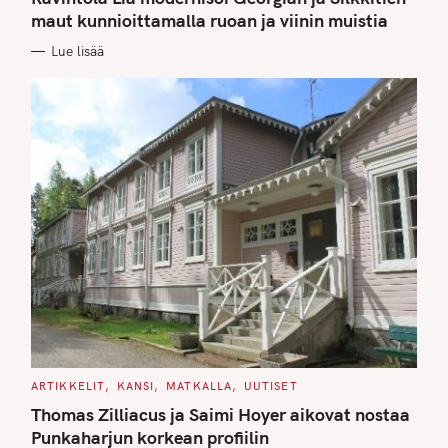
E
G
maut kunnioittamalla ruoan ja viinin muistia
O
R
Lue lisää
I
E
S
C
ARTIKKELIT
KANSI
MATKALLA
UUTISET
A
T
Thomas Zilliacus ja Saimi Hoyer aikovat nostaa
E
G
Punkaharjun korkean profiilin
O