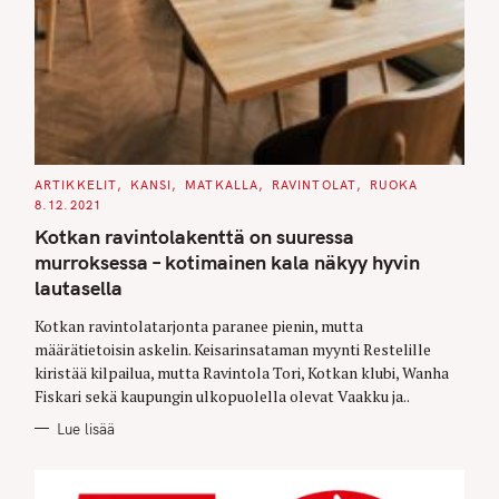
C
ARTIKKELIT
KANSI
MATKALLA
RAVINTOLAT
RUOKA
A
8.12.2021
T
E
Kotkan ravintolakenttä on suuressa
G
O
murroksessa – kotimainen kala näkyy hyvin
R
I
lautasella
E
S
Kotkan ravintolatarjonta paranee pienin, mutta
määrätietoisin askelin. Keisarinsataman myynti Restelille
kiristää kilpailua, mutta Ravintola Tori, Kotkan klubi, Wanha
Fiskari sekä kaupungin ulkopuolella olevat Vaakku ja..
Lue lisää