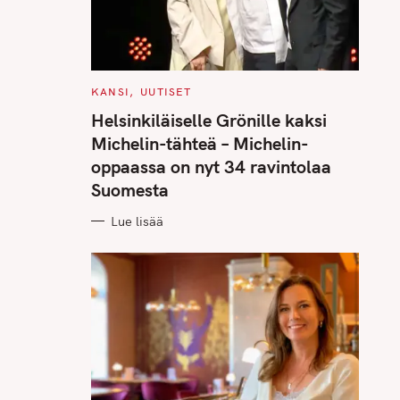
C
KANSI
UUTISET
A
T
Helsinkiläiselle Grönille kaksi
E
G
Michelin-tähteä – Michelin-
O
R
oppaassa on nyt 34 ravintolaa
I
E
Suomesta
S
Lue lisää