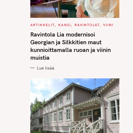
C
ARTIKKELIT
KANSI
RAVINTOLAT
VIINI
A
T
Ravintola Lia modernisoi
E
G
Georgian ja Silkkitien maut
O
R
kunnioittamalla ruoan ja viinin
I
E
muistia
S
Lue lisää