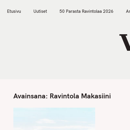
S
Etusivu
Uutiset
k
Etusivu
Uutiset
50 Parasta Ravintolaa 2026
Ar
i
p
t
o
c
o
n
t
e
n
Avainsana:
Ravintola Makasiini
t