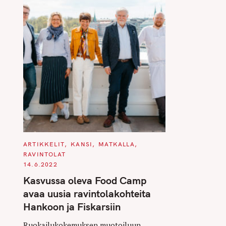
C
ARTIKKELIT
KANSI
MATKALLA
A
RAVINTOLAT
T
E
14.6.2022
G
O
Kasvussa oleva Food Camp
R
I
avaa uusia ravintolakohteita
E
S
Hankoon ja Fiskarsiin
Ruokailukokemuksen muotoiluun