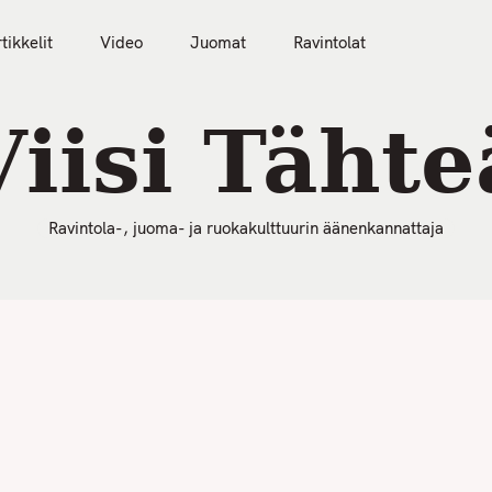
50 Parasta Ravintolaa 2026
Artikkelit
Video
tikkelit
Video
Juomat
Ravintolat
Viisi Tähte
Ravintola-, juoma- ja ruokakulttuurin äänenkannattaja