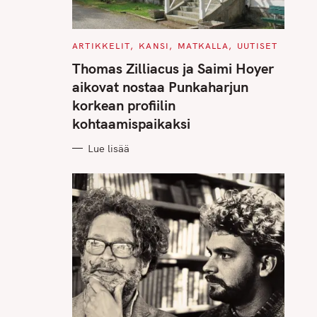
C
ARTIKKELIT
KANSI
MATKALLA
UUTISET
A
T
Thomas Zilliacus ja Saimi Hoyer
E
G
aikovat nostaa Punkaharjun
O
R
korkean profiilin
I
E
kohtaamispaikaksi
S
Lue lisää