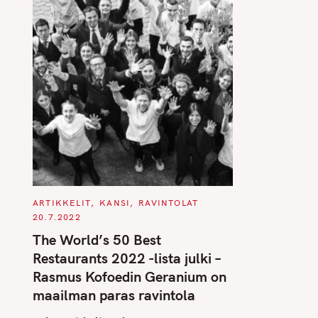
C
ARTIKKELIT
KANSI
RAVINTOLAT
A
20.7.2022
T
E
The World’s 50 Best
G
O
Restaurants 2022 -lista julki –
R
I
Rasmus Kofoedin Geranium on
E
S
maailman paras ravintola