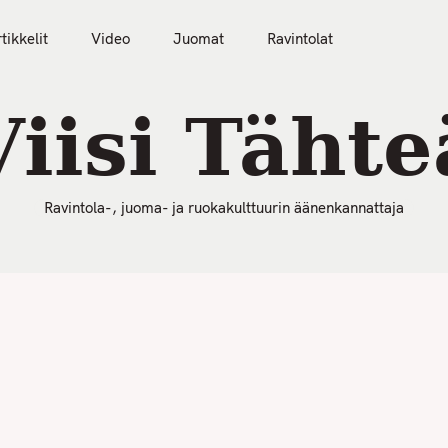
50 Parasta Ravintolaa 2026
Artikkelit
Video
tikkelit
Video
Juomat
Ravintolat
Viisi Tähte
Ravintola-, juoma- ja ruokakulttuurin äänenkannattaja