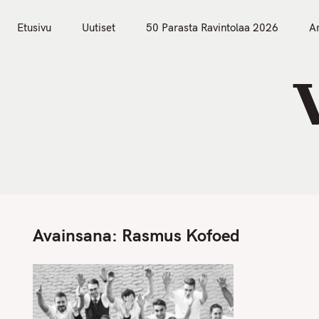
S
Etusivu
Uutiset
k
Etusivu
Uutiset
50 Parasta Ravintolaa 2026
Ar
i
p
t
o
c
o
n
t
e
n
Avainsana:
Rasmus Kofoed
t