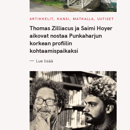
C
ARTIKKELIT
KANSI
MATKALLA
UUTISET
A
T
Thomas Zilliacus ja Saimi Hoyer
E
G
aikovat nostaa Punkaharjun
O
R
korkean profiilin
I
E
kohtaamispaikaksi
S
Lue lisää