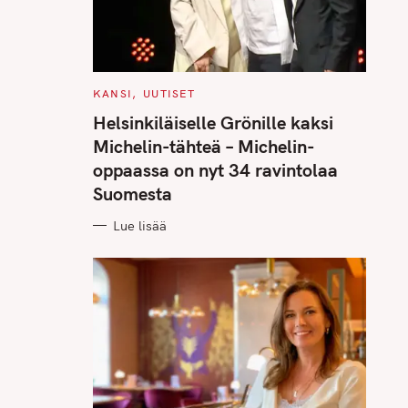
C
KANSI
UUTISET
A
T
Helsinkiläiselle Grönille kaksi
E
G
Michelin-tähteä – Michelin-
O
R
oppaassa on nyt 34 ravintolaa
I
E
Suomesta
S
Lue lisää