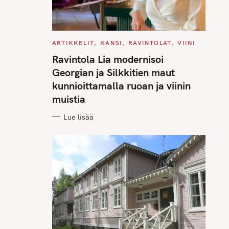
C
ARTIKKELIT
KANSI
RAVINTOLAT
VIINI
A
T
Ravintola Lia modernisoi
E
G
Georgian ja Silkkitien maut
O
R
kunnioittamalla ruoan ja viinin
I
E
muistia
S
Lue lisää