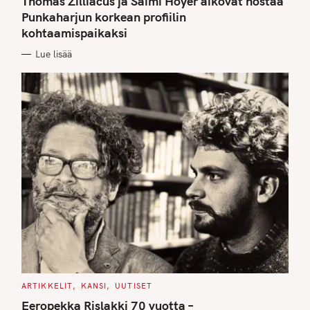
Thomas Zilliacus ja Saimi Hoyer aikovat nostaa
E
G
Punkaharjun korkean profiilin
O
kohtaamispaikaksi
R
I
E
Lue lisää
S
C
ARTIKKELIT
KANSI
UUTISET
A
T
Eeropekka Rislakki 70 vuotta –
E