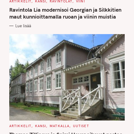
C
ARTIKKELIT
KANSI
RAVINTOLAT
VIINI
A
T
Ravintola Lia modernisoi Georgian ja Silkkitien
E
G
maut kunnioittamalla ruoan ja viinin muistia
O
R
Lue lisää
I
E
S
C
ARTIKKELIT
KANSI
MATKALLA
UUTISET
A
T