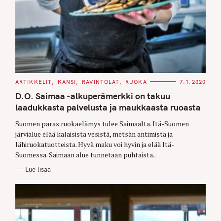
C
ARTIKKELIT
KANSI
RAVINTOLAT
RUOKA
7.1.2020
A
T
D.O. Saimaa -alkuperämerkki on takuu
E
G
laadukkasta palvelusta ja maukkaasta ruoasta
O
R
Suomen paras ruokaelämys tulee Saimaalta. Itä-Suomen
I
E
järvialue elää kalaisista vesistä, metsän antimista ja
S
lähiruokatuotteista. Hyvä maku voi hyvin ja elää Itä-
Suomessa. Saimaan alue tunnetaan puhtaista..
Lue lisää