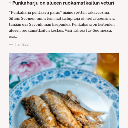
G
– Punkaharju on alueen ruokamatkailun veturi
O
R
”Punkaharju puhtaasti paras” mainostettiin takavuosina.
I
E
Silloin Suomen tunnetuin matkailupitäjä oli vielä itsenäinen,
S
tänään osa Savonlinnan kaupunkia. Punkaharju on kuitenkin
alueen ruokamatkailun keskus. Viisi Tähteä Itä-Suomessa,
osa..
Lue lisää