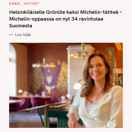
C
KANSI
UUTISET
A
T
Helsinkiläiselle Grönille kaksi Michelin-tähteä –
E
G
Michelin-oppaassa on nyt 34 ravintolaa
O
Suomesta
R
I
E
Lue lisää
S