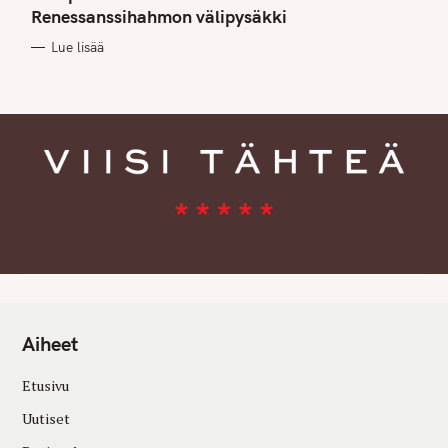
G
Renessanssihahmon välipysäkki
O
R
Lue lisää
I
E
S
Aiheet
Etusivu
Uutiset