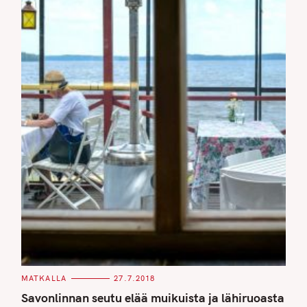
C
MATKALLA
27.7.2018
A
T
Savonlinnan seutu elää muikuista ja lähiruoasta
E