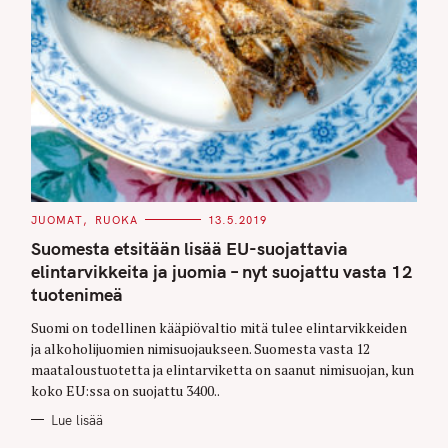
C
JUOMAT
RUOKA
13.5.2019
A
T
Suomesta etsitään lisää EU-suojattavia
E
G
elintarvikkeita ja juomia – nyt suojattu vasta 12
O
tuotenimeä
R
I
E
Suomi on todellinen kääpiövaltio mitä tulee elintarvikkeiden
S
ja alkoholijuomien nimisuojaukseen. Suomesta vasta 12
maataloustuotetta ja elintarviketta on saanut nimisuojan, kun
koko EU:ssa on suojattu 3400..
Lue lisää