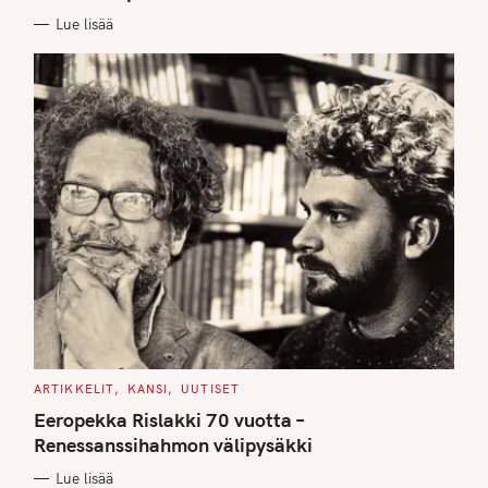
E
Lue lisää
S
C
ARTIKKELIT
KANSI
UUTISET
A
T
Eeropekka Rislakki 70 vuotta –
E
G
Renessanssihahmon välipysäkki
O
R
Lue lisää
I