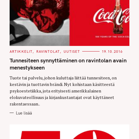
C
ARTIKKELIT
RAVINTOLAT
UUTISET
19.10.2016
A
T
Tunnesiteen synnyttäminen on ravintolan avain
E
G
menestykseen
O
R
Tuote tai palvelu, johon kuluttaja liittää tunnesiteen, on
I
E
kestävin ja tuottavin brändi. Nyt kohistaan käsitteestä
S
psykoestetiikka, jota erityisesti amerikkalainen
elokuvateollisuus ja kirjankustantajat ovat käyttäneet
rakentaessaan..
Lue lisää