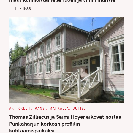
O
R
Lue lisää
I
E
S
C
ARTIKKELIT
KANSI
MATKALLA
UUTISET
A
T
Thomas Zilliacus ja Saimi Hoyer aikovat nostaa
E
G
Punkaharjun korkean profiilin
O
kohtaamispaikaksi
R
I