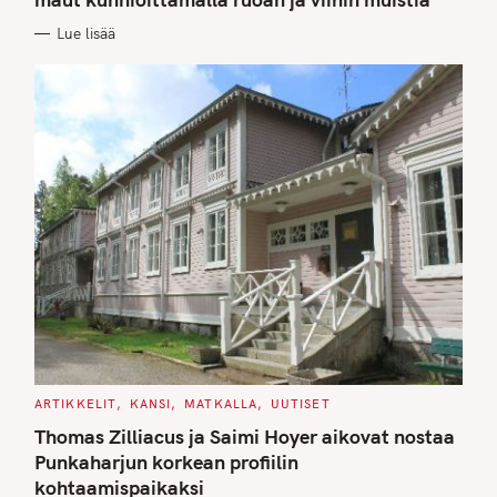
O
R
Lue lisää
I
E
S
C
ARTIKKELIT
KANSI
MATKALLA
UUTISET
A
T
Thomas Zilliacus ja Saimi Hoyer aikovat nostaa
E
G
Punkaharjun korkean profiilin
O
kohtaamispaikaksi
R
I