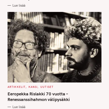
E
Lue lisää
S
C
ARTIKKELIT
KANSI
UUTISET
A
T
Eeropekka Rislakki 70 vuotta –
E
G
Renessanssihahmon välipysäkki
O
R
Lue lisää
I