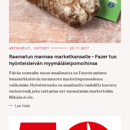
C
ARTIKKELIT
UUTISET
23.11.2017
A
T
Raamatun mannaa marketkansalle – Fazer tuo
E
G
hyönteisleivän myymäläleipomoihinsa
O
R
Päivän someaihe ruoan maailmasta on Fazerin uutinen
I
E
heinäsirkkaleivän tuomisesta marketleipomoidensa
S
valikoimiin. Hyönteisruoka on maailmalla vauhdilla kasvava
ruokatrendi, joka rantautuu nyt suomalaisiin marketteihin.
Mikään ei ole..
Lue lisää