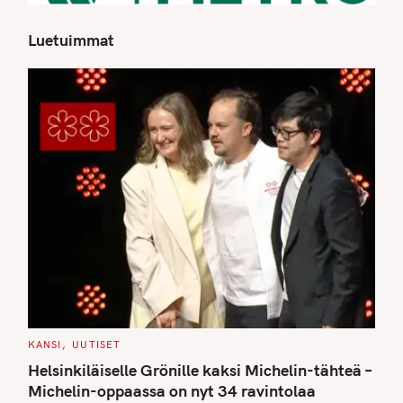
Luetuimmat
S
e
a
r
c
h
f
o
r
:
C
KANSI
UUTISET
A
T
Helsinkiläiselle Grönille kaksi Michelin-tähteä –
E
G
Michelin-oppaassa on nyt 34 ravintolaa
O