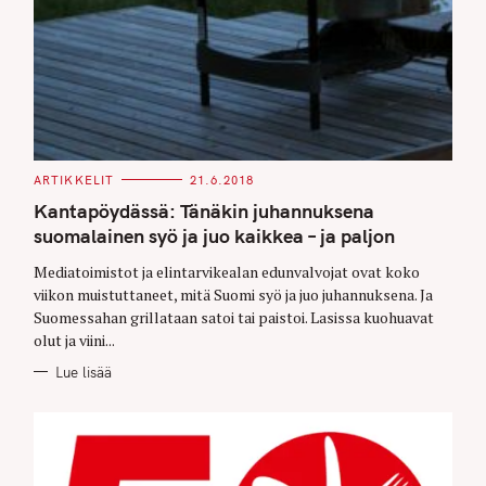
C
ARTIKKELIT
21.6.2018
A
T
Kantapöydässä: Tänäkin juhannuksena
E
G
suomalainen syö ja juo kaikkea – ja paljon
O
R
Mediatoimistot ja elintarvikealan edunvalvojat ovat koko
I
E
viikon muistuttaneet, mitä Suomi syö ja juo juhannuksena. Ja
S
Suomessahan grillataan satoi tai paistoi. Lasissa kuohuavat
olut ja viini...
Lue lisää