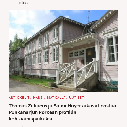
Lue lisää
I
E
S
C
ARTIKKELIT
KANSI
MATKALLA
UUTISET
A
T
Thomas Zilliacus ja Saimi Hoyer aikovat nostaa
E
G
Punkaharjun korkean profiilin
O
kohtaamispaikaksi
R
I
E