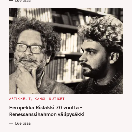
Lue lisää
S
C
ARTIKKELIT
KANSI
UUTISET
A
T
Eeropekka Rislakki 70 vuotta –
E
G
Renessanssihahmon välipysäkki
O
R
Lue lisää
I
E
S