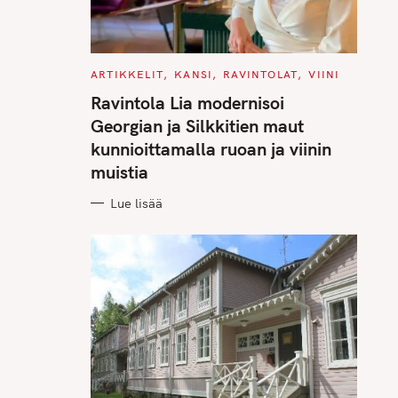
C
ARTIKKELIT
KANSI
RAVINTOLAT
VIINI
A
T
Ravintola Lia modernisoi
E
G
Georgian ja Silkkitien maut
O
R
kunnioittamalla ruoan ja viinin
I
E
muistia
S
Lue lisää