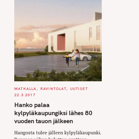
C
MATKALLA
RAVINTOLAT
UUTISET
A
22.3.2017
T
E
Hanko palaa
G
O
kylpyläkaupungiksi lähes 80
R
I
vuoden tauon jälkeen
E
S
Hangosta tulee jälleen kylpyläkaupunki.