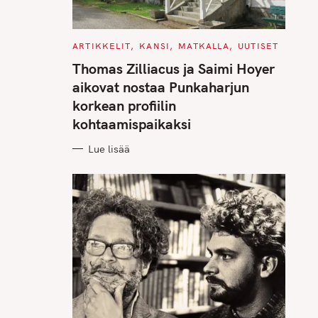
C
ARTIKKELIT
KANSI
MATKALLA
UUTISET
A
T
Thomas Zilliacus ja Saimi Hoyer
E
G
aikovat nostaa Punkaharjun
O
R
korkean profiilin
I
E
kohtaamispaikaksi
S
Lue lisää