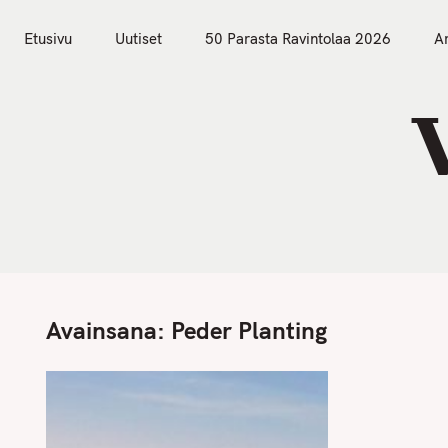
S
Etusivu
Uutiset
k
Etusivu
Uutiset
50 Parasta Ravintolaa 2026
Ar
i
p
t
o
c
o
n
t
e
n
Avainsana:
Peder Planting
t