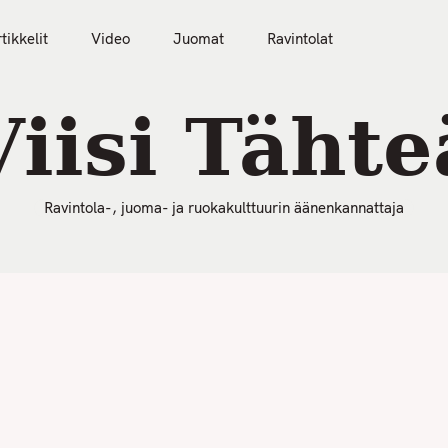
50 Parasta Ravintolaa 2026
Artikkelit
Video
tikkelit
Video
Juomat
Ravintolat
Viisi Tähte
Ravintola-, juoma- ja ruokakulttuurin äänenkannattaja