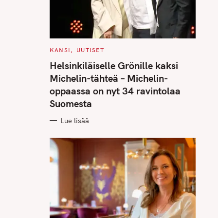
C
KANSI
UUTISET
A
T
Helsinkiläiselle Grönille kaksi
E
G
Michelin-tähteä – Michelin-
O
R
oppaassa on nyt 34 ravintolaa
I
E
Suomesta
S
Lue lisää