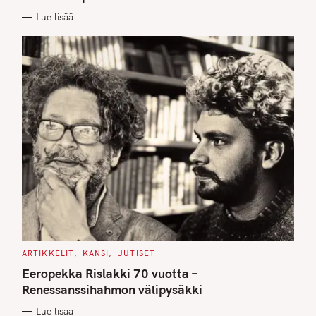
I
E
Lue lisää
S
C
ARTIKKELIT
KANSI
UUTISET
A
T
Eeropekka Rislakki 70 vuotta –
E
G
Renessanssihahmon välipysäkki
O
R
Lue lisää
I