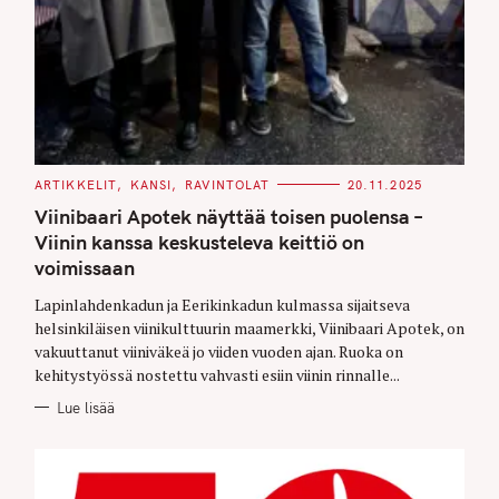
C
ARTIKKELIT
KANSI
RAVINTOLAT
20.11.2025
A
T
Viinibaari Apotek näyttää toisen puolensa –
E
G
Viinin kanssa keskusteleva keittiö on
O
voimissaan
R
I
E
Lapinlahdenkadun ja Eerikinkadun kulmassa sijaitseva
S
helsinkiläisen viinikulttuurin maamerkki, Viinibaari Apotek, on
vakuuttanut viiniväkeä jo viiden vuoden ajan. Ruoka on
kehitystyössä nostettu vahvasti esiin viinin rinnalle...
Lue lisää