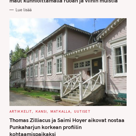
maut kunnioittamalla ruoan ja viinin muistia
O
R
Lue lisää
I
E
S
C
ARTIKKELIT
KANSI
MATKALLA
UUTISET
A
T
Thomas Zilliacus ja Saimi Hoyer aikovat nostaa
E
G
Punkaharjun korkean profiilin
O
kohtaamispaikaksi
R