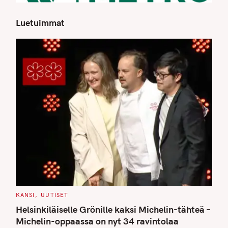
Luetuimmat
S
e
a
r
c
h
f
o
r
:
C
KANSI
UUTISET
A
T
Helsinkiläiselle Grönille kaksi Michelin-tähteä –
E
G
Michelin-oppaassa on nyt 34 ravintolaa
O