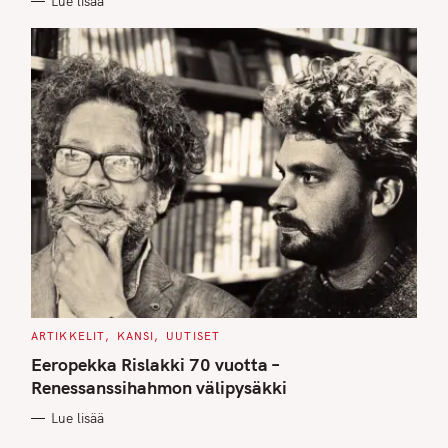
Lue lisää
S
C
ARTIKKELIT
KANSI
UUTISET
A
T
Eeropekka Rislakki 70 vuotta –
E
G
Renessanssihahmon välipysäkki
O
R
Lue lisää
I
E
S