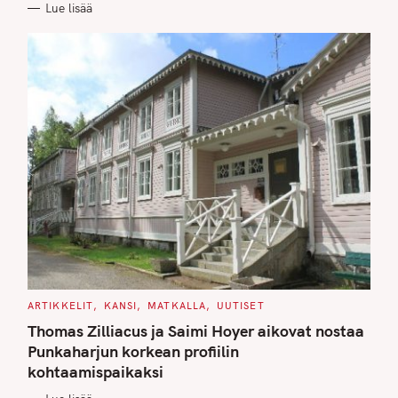
Lue lisää
I
E
S
C
ARTIKKELIT
KANSI
MATKALLA
UUTISET
A
T
Thomas Zilliacus ja Saimi Hoyer aikovat nostaa
E
G
Punkaharjun korkean profiilin
O
kohtaamispaikaksi
R
I
E