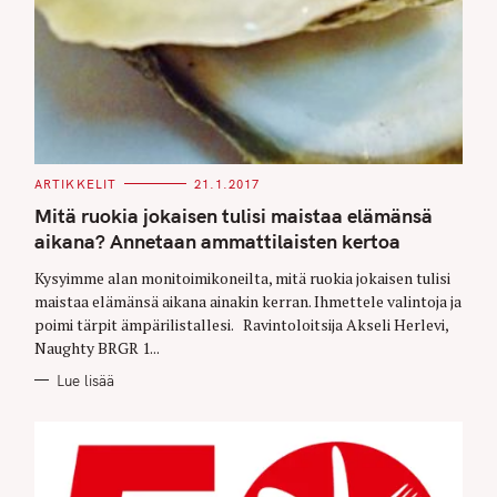
C
ARTIKKELIT
21.1.2017
A
T
Mitä ruokia jokaisen tulisi maistaa elämänsä
E
G
aikana? Annetaan ammattilaisten kertoa
O
R
Kysyimme alan monitoimikoneilta, mitä ruokia jokaisen tulisi
I
E
maistaa elämänsä aikana ainakin kerran. Ihmettele valintoja ja
S
poimi tärpit ämpärilistallesi. Ravintoloitsija Akseli Herlevi,
Naughty BRGR 1...
Lue lisää