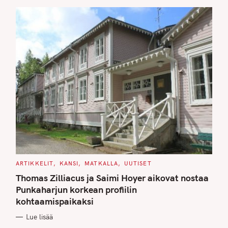
S
C
ARTIKKELIT
KANSI
MATKALLA
UUTISET
A
T
Thomas Zilliacus ja Saimi Hoyer aikovat nostaa
E
G
Punkaharjun korkean profiilin
O
kohtaamispaikaksi
R
I
E
Lue lisää
S