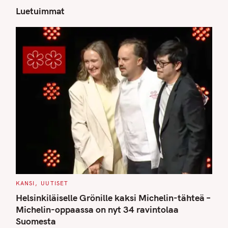
Luetuimmat
S
e
a
r
c
h
f
o
r
:
C
KANSI
UUTISET
A
T
Helsinkiläiselle Grönille kaksi Michelin-tähteä –
E
G
Michelin-oppaassa on nyt 34 ravintolaa
O
Suomesta
R
I