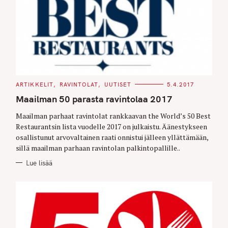
C
ARTIKKELIT
RAVINTOLAT
UUTISET
5.4.2017
A
T
Maailman 50 parasta ravintolaa 2017
E
G
O
Maailman parhaat ravintolat rankkaavan the World’s 50 Best
R
Restaurantsin lista vuodelle 2017 on julkaistu. Äänestykseen
I
E
osallistunut arvovaltainen raati onnistui jälleen yllättämään,
S
sillä maailman parhaan ravintolan palkintopallille..
Lue lisää