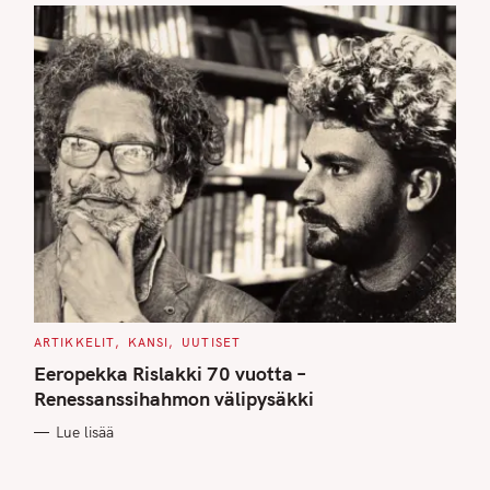
C
ARTIKKELIT
KANSI
UUTISET
A
T
Eeropekka Rislakki 70 vuotta –
E
G
Renessanssihahmon välipysäkki
O
R
Lue lisää
I
E
S