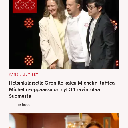
C
KANSI
UUTISET
A
T
Helsinkiläiselle Grönille kaksi Michelin-tähteä –
E
G
Michelin-oppaassa on nyt 34 ravintolaa
O
Suomesta
R
I
E
Lue lisää
S