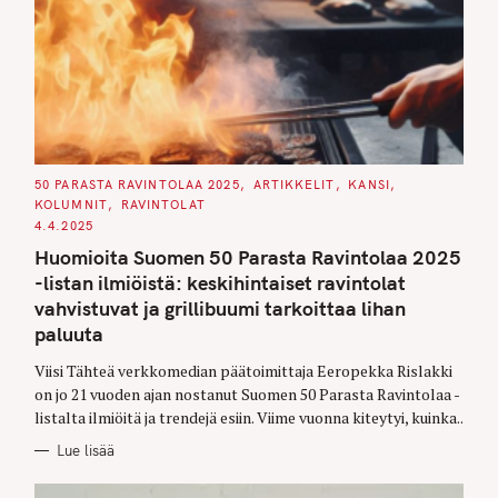
C
50 PARASTA RAVINTOLAA 2025
ARTIKKELIT
KANSI
A
KOLUMNIT
RAVINTOLAT
T
E
4.4.2025
G
O
Huomioita Suomen 50 Parasta Ravintolaa 2025
R
I
-listan ilmiöistä: keskihintaiset ravintolat
E
S
vahvistuvat ja grillibuumi tarkoittaa lihan
paluuta
Viisi Tähteä verkkomedian päätoimittaja Eeropekka Rislakki
on jo 21 vuoden ajan nostanut Suomen 50 Parasta Ravintolaa -
listalta ilmiöitä ja trendejä esiin. Viime vuonna kiteytyi, kuinka..
Lue lisää