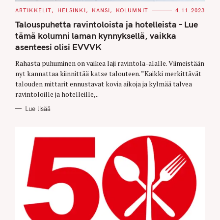
C
ARTIKKELIT
HELSINKI
KANSI
KOLUMNIT
4.11.2023
A
T
Talouspuhetta ravintoloista ja hotelleista – Lue
E
G
tämä kolumni laman kynnyksellä, vaikka
O
asenteesi olisi EVVVK
R
I
E
Rahasta puhuminen on vaikea laji ravintola-alalle. Viimeistään
S
nyt kannattaa kiinnittää katse talouteen. ”Kaikki merkittävät
talouden mittarit ennustavat kovia aikoja ja kylmää talvea
ravintoloille ja hotelleille,..
Lue lisää