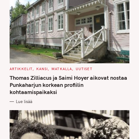
C
ARTIKKELIT
KANSI
MATKALLA
UUTISET
A
T
Thomas Zilliacus ja Saimi Hoyer aikovat nostaa
E
G
Punkaharjun korkean profiilin
O
kohtaamispaikaksi
R
I
E
Lue lisää
S