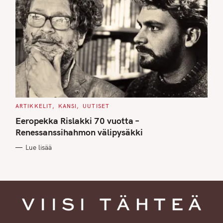
C
ARTIKKELIT
KANSI
UUTISET
A
T
Eeropekka Rislakki 70 vuotta –
E
G
Renessanssihahmon välipysäkki
O
R
Lue lisää
I
E
S