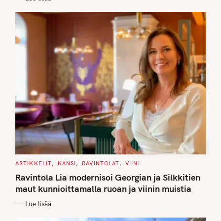
C
ARTIKKELIT
KANSI
RAVINTOLAT
VIINI
A
T
Ravintola Lia modernisoi Georgian ja Silkkitien
E
G
maut kunnioittamalla ruoan ja viinin muistia
O
R
Lue lisää
I
E
S