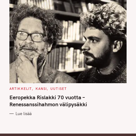
C
ARTIKKELIT
KANSI
UUTISET
A
T
Eeropekka Rislakki 70 vuotta –
E
G
Renessanssihahmon välipysäkki
O
R
Lue lisää
I
E
S