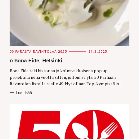
C
50 PARASTA RAVINTOLAA 2025
31.3.2025
A
T
6 Bona Fide, Helsinki
E
G
O
Bona Fide teki historiaa jo kolmiviikkoisena pop up -
R
projektina neljä vuotta sitten, jolloin se ylsi 50 Parhaan
I
E
Ravintolan listalle sijalle 49. Nyt ollaan Top-kympissä jo..
S
Lue lisää