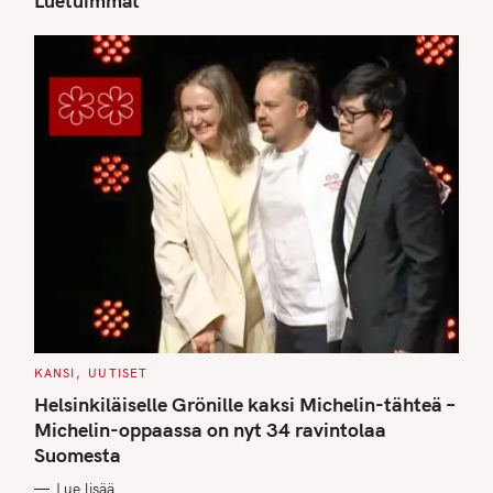
Luetuimmat
S
e
a
r
c
h
f
o
r
:
C
KANSI
UUTISET
A
T
Helsinkiläiselle Grönille kaksi Michelin-tähteä –
E
G
Michelin-oppaassa on nyt 34 ravintolaa
O
Suomesta
R
I
E
Lue lisää
S