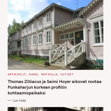
C
ARTIKKELIT
KANSI
MATKALLA
UUTISET
A
T
Thomas Zilliacus ja Saimi Hoyer aikovat nostaa
E
G
Punkaharjun korkean profiilin
O
kohtaamispaikaksi
R
I
E
Lue lisää
S