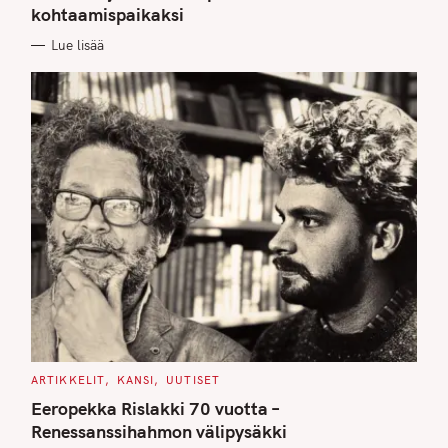
kohtaamispaikaksi
R
I
E
Lue lisää
S
C
ARTIKKELIT
KANSI
UUTISET
A
T
Eeropekka Rislakki 70 vuotta –
E
G
Renessanssihahmon välipysäkki
O