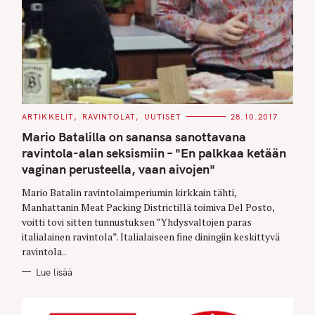
C
ARTIKKELIT
RAVINTOLAT
UUTISET
28.10.2017
A
T
Mario Batalilla on sanansa sanottavana
E
G
ravintola-alan seksismiin – "En palkkaa ketään
O
vaginan perusteella, vaan aivojen"
R
I
E
Mario Batalin ravintolaimperiumin kirkkain tähti,
S
Manhattanin Meat Packing Districtillä toimiva Del Posto,
voitti tovi sitten tunnustuksen ”Yhdysvaltojen paras
italialainen ravintola”. Italialaiseen fine diningiin keskittyvä
ravintola..
Lue lisää