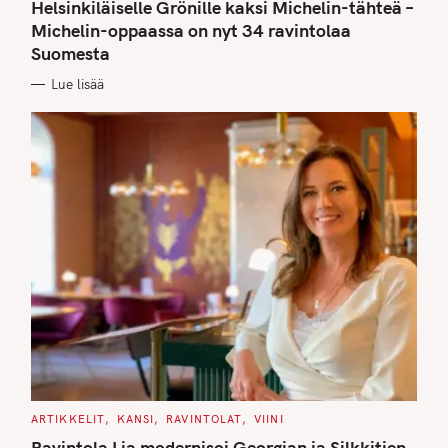
T
Helsinkiläiselle Grönille kaksi Michelin-tähteä –
E
G
Michelin-oppaassa on nyt 34 ravintolaa
O
Suomesta
R
I
E
Lue lisää
S
C
ARTIKKELIT
KANSI
RAVINTOLAT
VIINI
A
T
Ravintola Lia modernisoi Georgian ja Silkkitien