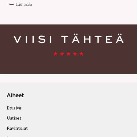
R
Lue lisää
I
E
S
Aiheet
Etusivu
Uutiset
Ravintolat