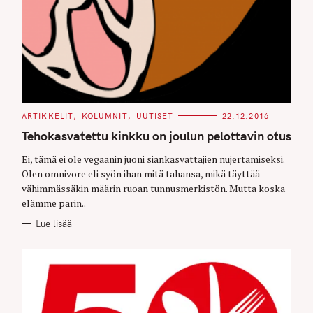
C
ARTIKKELIT
KOLUMNIT
UUTISET
22.12.2016
A
T
Tehokasvatettu kinkku on joulun pelottavin otus
E
G
O
Ei, tämä ei ole vegaanin juoni siankasvattajien nujertamiseksi.
R
Olen omnivore eli syön ihan mitä tahansa, mikä täyttää
I
E
vähimmässäkin määrin ruoan tunnusmerkistön. Mutta koska
S
elämme parin..
Lue lisää