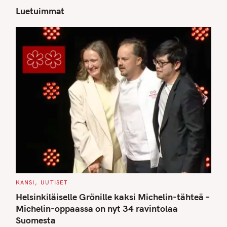
Luetuimmat
S
e
a
r
c
h
f
o
r
:
C
KANSI
UUTISET
A
T
Helsinkiläiselle Grönille kaksi Michelin-tähteä –
E
G
Michelin-oppaassa on nyt 34 ravintolaa
O
Suomesta
R
I