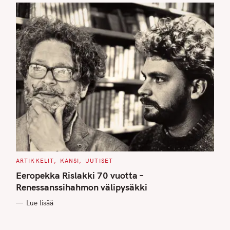
C
ARTIKKELIT
KANSI
UUTISET
A
T
Eeropekka Rislakki 70 vuotta –
E
G
Renessanssihahmon välipysäkki
O
R
Lue lisää
I
E
S