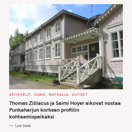
S
C
ARTIKKELIT
KANSI
MATKALLA
UUTISET
A
T
Thomas Zilliacus ja Saimi Hoyer aikovat nostaa
E
G
Punkaharjun korkean profiilin
O
kohtaamispaikaksi
R
I
E
Lue lisää
S