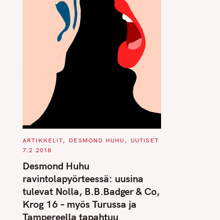
C
ARTIKKELIT
DESMOND HUHU
UUTISET
A
7.2.2018
T
E
Desmond Huhu
G
O
ravintolapyörteessä: uusina
R
I
tulevat Nolla, B.B.Badger & Co,
E
S
Krog 16 – myös Turussa ja
Tampereella tapahtuu