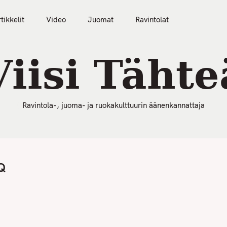
50 Parasta Ravintolaa 2026
Artikkelit
Video
tikkelit
Video
Juomat
Ravintolat
Viisi Tähte
Ravintola-, juoma- ja ruokakulttuurin äänenkannattaja
Q