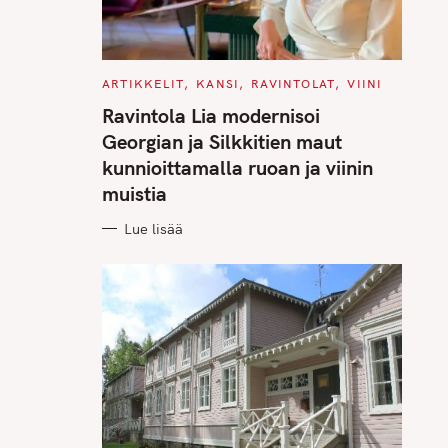
C
ARTIKKELIT
KANSI
RAVINTOLAT
VIINI
A
T
Ravintola Lia modernisoi
E
G
Georgian ja Silkkitien maut
O
R
kunnioittamalla ruoan ja viinin
I
E
muistia
S
Lue lisää