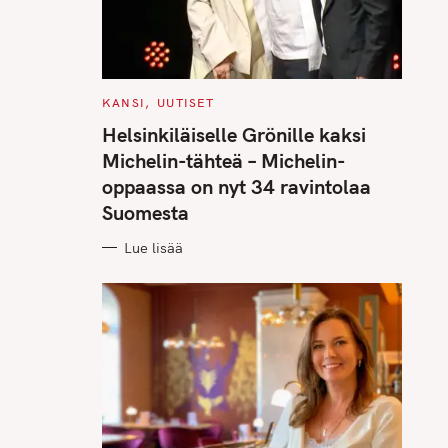
C
KANSI
UUTISET
A
T
Helsinkiläiselle Grönille kaksi
E
G
Michelin-tähteä – Michelin-
O
R
oppaassa on nyt 34 ravintolaa
I
E
Suomesta
S
Lue lisää