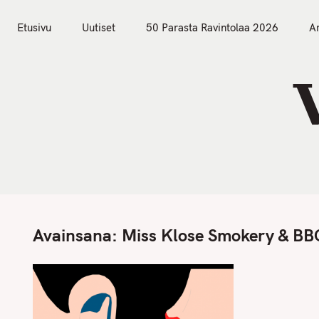
S
Etusivu
Uutiset
k
Etusivu
Uutiset
50 Parasta Ravintolaa 2026
Ar
i
p
t
o
c
o
n
t
e
n
Avainsana:
Miss Klose Smokery & BB
t