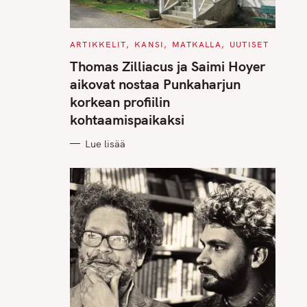
C
ARTIKKELIT
KANSI
MATKALLA
UUTISET
A
T
Thomas Zilliacus ja Saimi Hoyer
E
G
aikovat nostaa Punkaharjun
O
R
korkean profiilin
I
E
kohtaamispaikaksi
S
Lue lisää