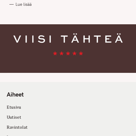
R
Lue lisää
I
E
S
Aiheet
Etusivu
Uutiset
Ravintolat