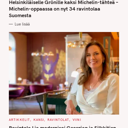
T
Helsinkiläiselle Grönille kaksi Michelin-tähteä –
E
G
Michelin-oppaassa on nyt 34 ravintolaa
O
Suomesta
R
I
E
Lue lisää
S
C
ARTIKKELIT
KANSI
RAVINTOLAT
VIINI
A
T
Ravintola Lia modernisoi Georgian ja Silkkitien