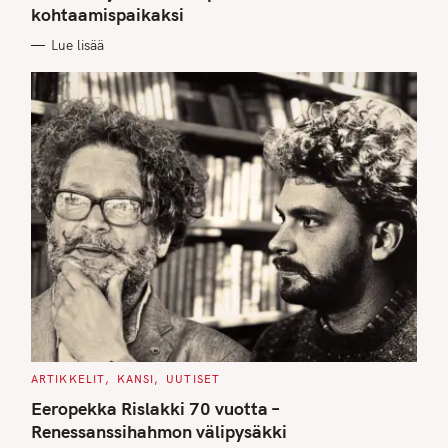
kohtaamispaikaksi
R
I
E
Lue lisää
S
C
ARTIKKELIT
KANSI
UUTISET
A
T
Eeropekka Rislakki 70 vuotta –
E
G
Renessanssihahmon välipysäkki
O