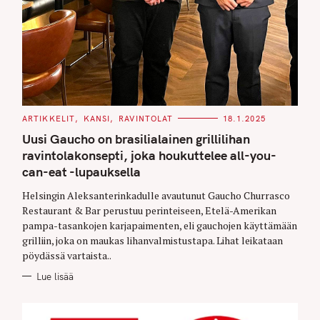
C
ARTIKKELIT
KANSI
RAVINTOLAT
18.1.2025
A
T
Uusi Gaucho on brasilialainen grillilihan
E
G
ravintolakonsepti, joka houkuttelee all-you-
O
can-eat -lupauksella
R
I
E
Helsingin Aleksanterinkadulle avautunut Gaucho Churrasco
S
Restaurant & Bar perustuu perinteiseen, Etelä-Amerikan
pampa-tasankojen karjapaimenten, eli gauchojen käyttämään
grilliin, joka on maukas lihanvalmistustapa. Lihat leikataan
pöydässä vartaista..
Lue lisää