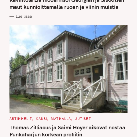
E
G
maut kunnioittamalla ruoan ja viinin muistia
O
R
Lue lisää
I
E
S
C
ARTIKKELIT
KANSI
MATKALLA
UUTISET
A
T
Thomas Zilliacus ja Saimi Hoyer aikovat nostaa
E
G
Punkaharjun korkean profiilin
O