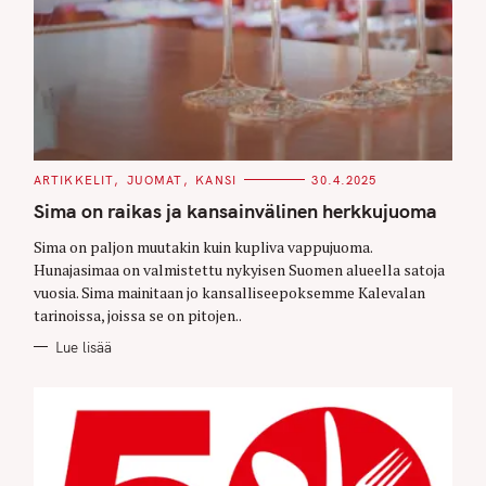
C
ARTIKKELIT
JUOMAT
KANSI
30.4.2025
A
T
Sima on raikas ja kansainvälinen herkkujuoma
E
G
O
Sima on paljon muutakin kuin kupliva vappujuoma.
R
Hunajasimaa on valmistettu nykyisen Suomen alueella satoja
I
E
vuosia. Sima mainitaan jo kansalliseepoksemme Kalevalan
S
tarinoissa, joissa se on pitojen..
Lue lisää