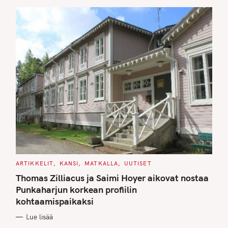
S
C
ARTIKKELIT
KANSI
MATKALLA
UUTISET
A
T
Thomas Zilliacus ja Saimi Hoyer aikovat nostaa
E
G
Punkaharjun korkean profiilin
O
kohtaamispaikaksi
R
I
E
Lue lisää
S