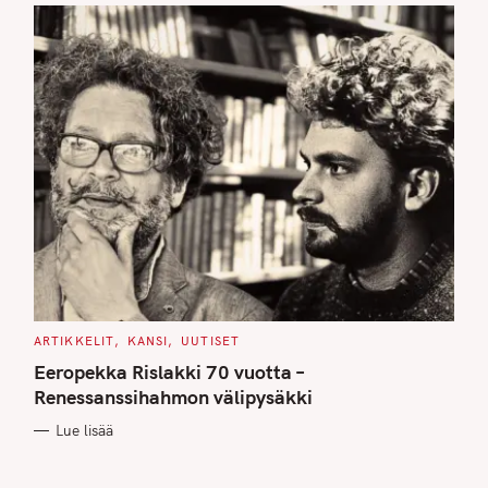
C
ARTIKKELIT
KANSI
UUTISET
A
T
Eeropekka Rislakki 70 vuotta –
E
G
Renessanssihahmon välipysäkki
O
R
Lue lisää
I
E
S