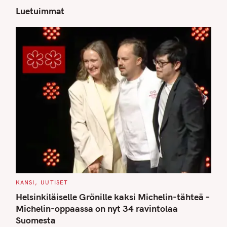
Luetuimmat
S
e
a
r
c
h
f
o
r
:
C
KANSI
UUTISET
A
T
Helsinkiläiselle Grönille kaksi Michelin-tähteä –
E
G
Michelin-oppaassa on nyt 34 ravintolaa
O
Suomesta
R
I