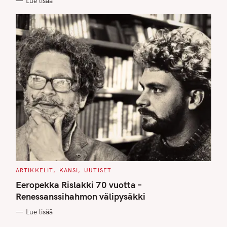
Lue lisää
S
C
ARTIKKELIT
KANSI
UUTISET
A
T
Eeropekka Rislakki 70 vuotta –
E
G
Renessanssihahmon välipysäkki
O
R
Lue lisää
I
E
S