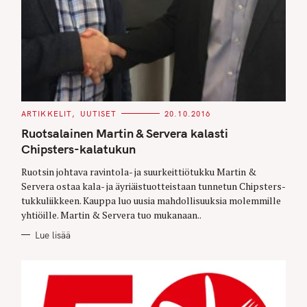
C
ARTIKKELIT
UUTISET
20.10.2016
A
T
Ruotsalainen Martin & Servera kalasti
E
G
Chipsters-kalatukun
O
R
Ruotsin johtava ravintola- ja suurkeittiötukku Martin &
I
E
Servera ostaa kala- ja äyriäistuotteistaan tunnetun Chipsters-
S
tukkuliikkeen. Kauppa luo uusia mahdollisuuksia molemmille
yhtiöille. Martin & Servera tuo mukanaan..
Lue lisää