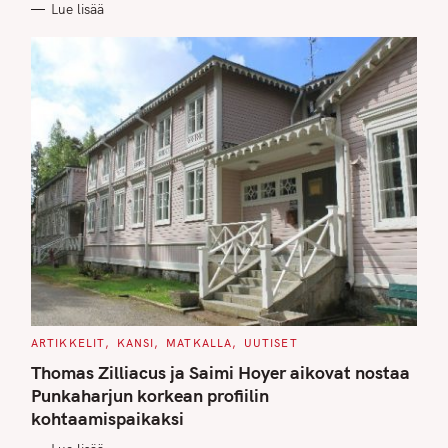
Lue lisää
I
E
S
C
ARTIKKELIT
KANSI
MATKALLA
UUTISET
A
T
Thomas Zilliacus ja Saimi Hoyer aikovat nostaa
E
G
Punkaharjun korkean profiilin
O
kohtaamispaikaksi
R
I
E