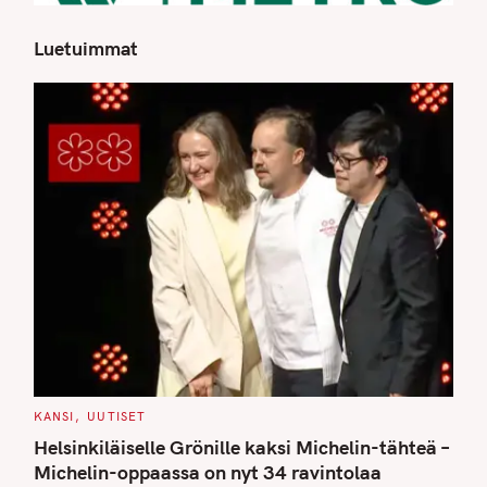
Luetuimmat
S
e
a
r
c
h
f
o
r
:
C
KANSI
UUTISET
A
T
Helsinkiläiselle Grönille kaksi Michelin-tähteä –
E
G
Michelin-oppaassa on nyt 34 ravintolaa
O