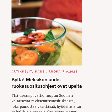
C
ARTIKKELIT
KANSI
RUOKA
7.6.2023
A
T
Kyllä! Meksikon uudet
E
G
ruokasuositusohjeet ovat upeita
O
R
I
Yhä useampi valtio luopuu Suomen
E
kaltaisesta ravitsemussuosituksesta,
S
joka painottaa yksittäisiä, hyödyllisiä tai
haitallisia ainesosia. Sen sijaan monet