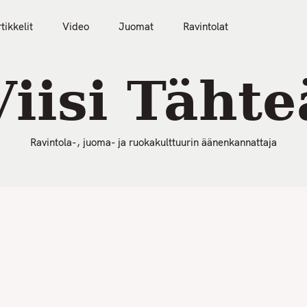
50 Parasta Ravintolaa 2026
Artikkelit
Video
tikkelit
Video
Juomat
Ravintolat
Viisi Tähte
Ravintola-, juoma- ja ruokakulttuurin äänenkannattaja