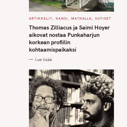
C
ARTIKKELIT
KANSI
MATKALLA
UUTISET
A
T
Thomas Zilliacus ja Saimi Hoyer
E
G
aikovat nostaa Punkaharjun
O
R
korkean profiilin
I
E
kohtaamispaikaksi
S
Lue lisää