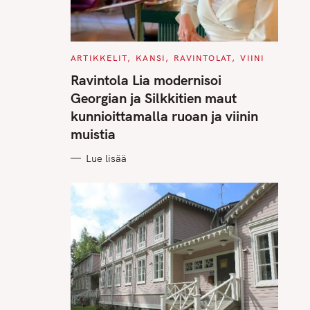
C
ARTIKKELIT
KANSI
RAVINTOLAT
VIINI
A
T
Ravintola Lia modernisoi
E
G
Georgian ja Silkkitien maut
O
R
kunnioittamalla ruoan ja viinin
I
E
muistia
S
Lue lisää