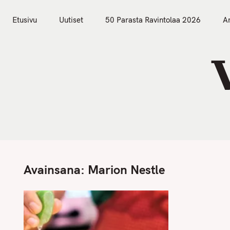
S
Etusivu
Uutiset
k
Etusivu
Uutiset
50 Parasta Ravintolaa 2026
Ar
i
p
t
o
c
o
n
t
e
n
Avainsana:
Marion Nestle
t