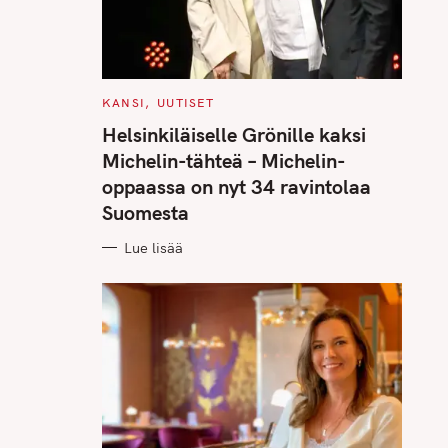
C
KANSI
UUTISET
A
T
Helsinkiläiselle Grönille kaksi
E
G
Michelin-tähteä – Michelin-
O
R
oppaassa on nyt 34 ravintolaa
I
E
Suomesta
S
Lue lisää