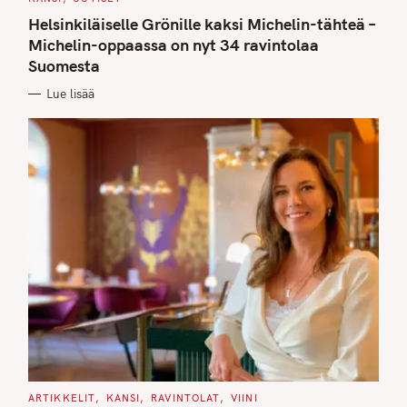
A
T
Helsinkiläiselle Grönille kaksi Michelin-tähteä –
E
G
Michelin-oppaassa on nyt 34 ravintolaa
O
Suomesta
R
I
E
Lue lisää
S
C
ARTIKKELIT
KANSI
RAVINTOLAT
VIINI