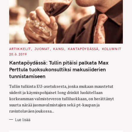
C
ARTIKKELIT
JUOMAT
KANSI
KANTAPÖYDÄSSÄ
KOLUMNIT
A
20.6.2019
T
E
Kantapöydässä: Tullin pitäisi palkata Max
G
O
Perttula tuoksukonsultiksi makusiiderien
R
I
tunnistamiseen
E
S
Tullin tulkinta EU-asetuksesta, jonka mukaan maustetut
siiderit ja käymispohjaiset long drinkit luokitellaan
korkeamman valmisteveron tulliluokkaan, on herättänyt
suurta närää juomavalmistajien sekä pt-kaupan ja
ravintolaväen joukossa...
Lue lisää