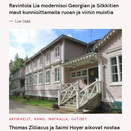
A
T
Ravintola Lia modernisoi Georgian ja Silkkitien
E
G
maut kunnioittamalla ruoan ja viinin muistia
O
R
Lue lisää
I
E
S
C
ARTIKKELIT
KANSI
MATKALLA
UUTISET
A
T
Thomas Zilliacus ja Saimi Hoyer aikovat nostaa
E