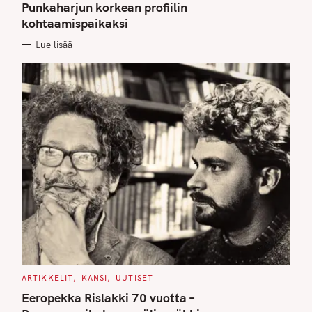
G
Punkaharjun korkean profiilin
O
kohtaamispaikaksi
R
I
E
Lue lisää
S
C
ARTIKKELIT
KANSI
UUTISET
A
T
Eeropekka Rislakki 70 vuotta –
E
G