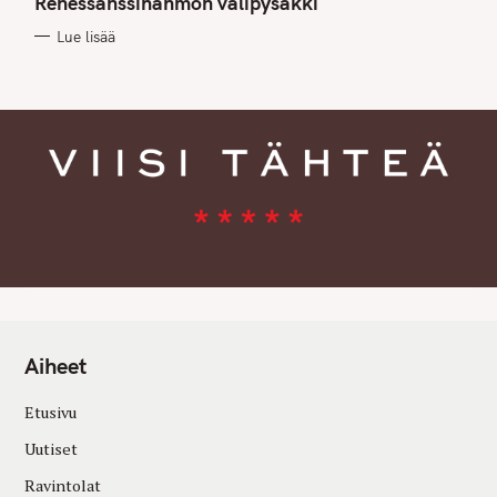
Renessanssihahmon välipysäkki
O
R
Lue lisää
I
E
S
Aiheet
Etusivu
Uutiset
Ravintolat