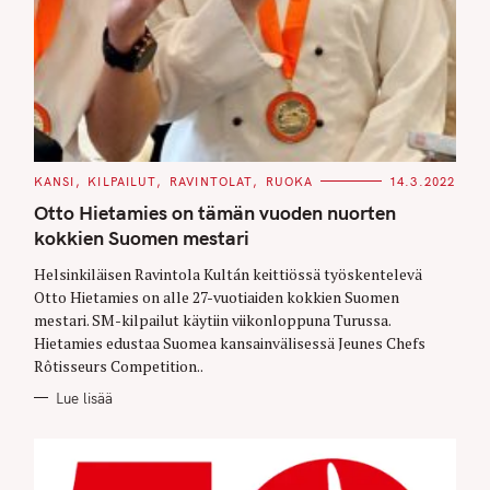
C
KANSI
KILPAILUT
RAVINTOLAT
RUOKA
14.3.2022
A
T
Otto Hietamies on tämän vuoden nuorten
E
G
kokkien Suomen mestari
O
R
Helsinkiläisen Ravintola Kultán keittiössä työskentelevä
I
E
Otto Hietamies on alle 27-vuotiaiden kokkien Suomen
S
mestari. SM-kilpailut käytiin viikonloppuna Turussa.
Hietamies edustaa Suomea kansainvälisessä Jeunes Chefs
Rôtisseurs Competition..
Lue lisää