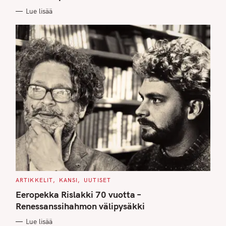
E
Lue lisää
S
C
ARTIKKELIT
KANSI
UUTISET
A
T
Eeropekka Rislakki 70 vuotta –
E
G
Renessanssihahmon välipysäkki
O
R
Lue lisää
I