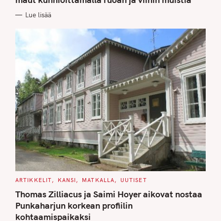
O
R
Lue lisää
I
E
S
C
ARTIKKELIT
KANSI
MATKALLA
UUTISET
A
T
Thomas Zilliacus ja Saimi Hoyer aikovat nostaa
E
G
Punkaharjun korkean profiilin
O
kohtaamispaikaksi
R
I