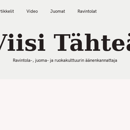
50 Parasta Ravintolaa 2026
Artikkelit
Video
tikkelit
Video
Juomat
Ravintolat
Viisi Tähte
Ravintola-, juoma- ja ruokakulttuurin äänenkannattaja