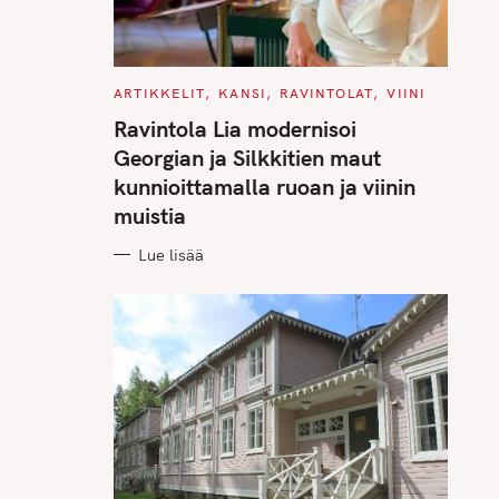
C
ARTIKKELIT
KANSI
RAVINTOLAT
VIINI
A
T
Ravintola Lia modernisoi
E
G
Georgian ja Silkkitien maut
O
R
kunnioittamalla ruoan ja viinin
I
E
muistia
S
Lue lisää