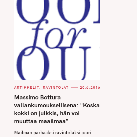
C
ARTIKKELIT
RAVINTOLAT
20.6.2016
A
T
Massimo Bottura
E
G
vallankumouksellisena: "Koska
O
R
kokki on julkkis, hän voi
I
E
muuttaa maailmaa"
S
Mailman parhaaksi ravintolaksi juuri