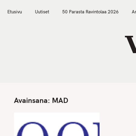
S
Etusivu
Uutiset
k
Etusivu
Uutiset
50 Parasta Ravintolaa 2026
Ar
i
p
t
o
c
o
n
t
e
n
Avainsana:
MAD
t