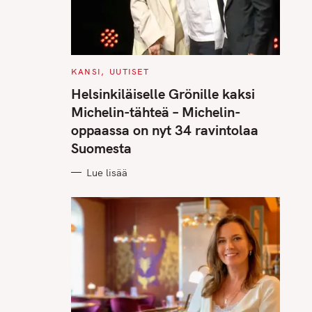
C
KANSI
UUTISET
A
T
Helsinkiläiselle Grönille kaksi
E
G
Michelin-tähteä – Michelin-
O
R
oppaassa on nyt 34 ravintolaa
I
E
Suomesta
S
Lue lisää