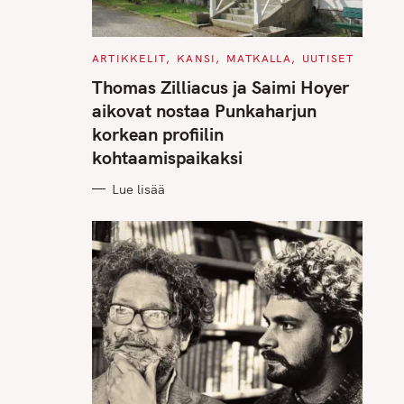
C
ARTIKKELIT
KANSI
MATKALLA
UUTISET
A
T
Thomas Zilliacus ja Saimi Hoyer
E
G
aikovat nostaa Punkaharjun
O
R
korkean profiilin
I
E
kohtaamispaikaksi
S
Lue lisää