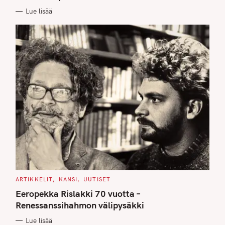
E
Lue lisää
S
C
ARTIKKELIT
KANSI
UUTISET
A
T
Eeropekka Rislakki 70 vuotta –
E
G
Renessanssihahmon välipysäkki
O
R
Lue lisää
I