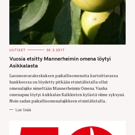
C
UUTISET
30.3.2017
A
T
Vuosia etsitty Mannerheimin omena löytyi
E
G
Asikkalasta
O
R
Luonnonvarakeskuksen paikallisomenoita kartoittavassa
I
E
hankkeessa on löydetty pitkään etsintälistalla ollut
S
omenalajike nimeltään Mannerheimin Omena. Vanha
omenapuu löytyi Asikkalan Kalkkisten kylästä viime syksynä.
Noin sadan paikallisomenalajikkeen etsintälistalla..
Lue lisää