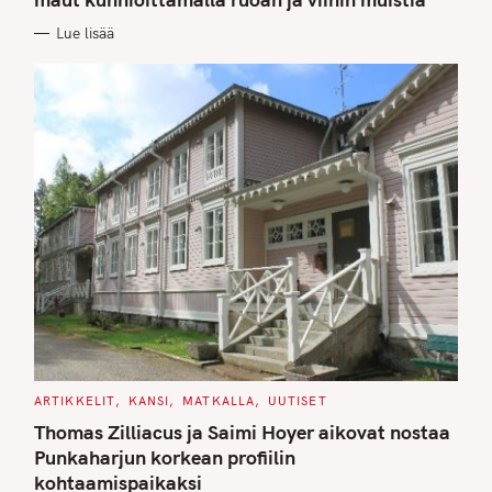
O
R
Lue lisää
I
E
S
C
ARTIKKELIT
KANSI
MATKALLA
UUTISET
A
T
Thomas Zilliacus ja Saimi Hoyer aikovat nostaa
E
G
Punkaharjun korkean profiilin
O
kohtaamispaikaksi
R
I