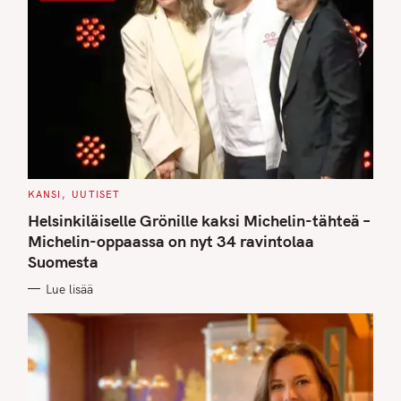
C
KANSI
UUTISET
A
T
Helsinkiläiselle Grönille kaksi Michelin-tähteä –
E
G
Michelin-oppaassa on nyt 34 ravintolaa
O
Suomesta
R
I
E
Lue lisää
S