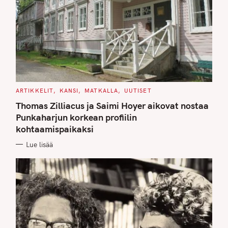
C
ARTIKKELIT
KANSI
MATKALLA
UUTISET
A
T
Thomas Zilliacus ja Saimi Hoyer aikovat nostaa
E
G
Punkaharjun korkean profiilin
O
kohtaamispaikaksi
R
I
E
Lue lisää
S