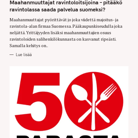
T
Maahanmuuttajat ravintoloitsijoina – pitääkö
E
G
ravintolassa saada palvelua suomeksi?
O
R
Maahanmuuttajat pyörittävät jo joka viidettä majoitus- ja
I
E
ravintola-alan firmaa Suomessa. Pääkaupunkiseudulla joka
S
neljättä. Yrittäjyyden lisäksi maahanmuuttajien osuus
ravintoloiden salihenkilökunnasta on kasvanut ripeästi.
Samalla kehitys on..
Lue lisää