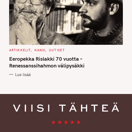
C
ARTIKKELIT
KANSI
UUTISET
A
T
Eeropekka Rislakki 70 vuotta –
E
G
Renessanssihahmon välipysäkki
O
R
Lue lisää
I
E
S