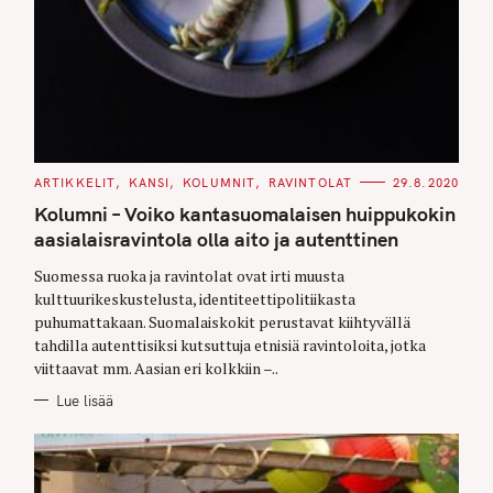
C
ARTIKKELIT
KANSI
KOLUMNIT
RAVINTOLAT
29.8.2020
A
T
Kolumni – Voiko kantasuomalaisen huippukokin
E
G
aasialaisravintola olla aito ja autenttinen
O
R
Suomessa ruoka ja ravintolat ovat irti muusta
I
E
kulttuurikeskustelusta, identiteettipolitiikasta
S
puhumattakaan. Suomalaiskokit perustavat kiihtyvällä
tahdilla autenttisiksi kutsuttuja etnisiä ravintoloita, jotka
viittaavat mm. Aasian eri kolkkiin –..
Lue lisää