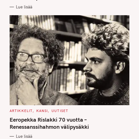
E
Lue lisää
S
C
ARTIKKELIT
KANSI
UUTISET
A
T
Eeropekka Rislakki 70 vuotta –
E
G
Renessanssihahmon välipysäkki
O
R
Lue lisää
I