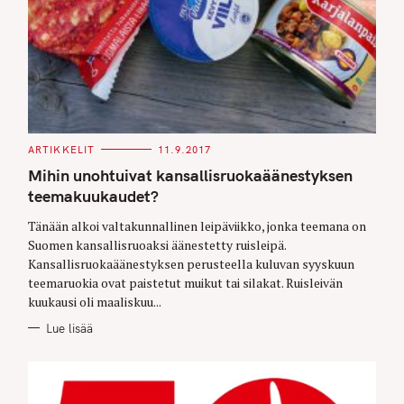
C
ARTIKKELIT
11.9.2017
A
T
Mihin unohtuivat kansallisruokaäänestyksen
E
G
teemakuukaudet?
O
R
Tänään alkoi valtakunnallinen leipäviikko, jonka teemana on
I
E
Suomen kansallisruoaksi äänestetty ruisleipä.
S
Kansallisruokaäänestyksen perusteella kuluvan syyskuun
teemaruokia ovat paistetut muikut tai silakat. Ruisleivän
kuukausi oli maaliskuu...
Lue lisää