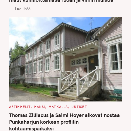
O
R
Lue lisää
I
E
S
C
ARTIKKELIT
KANSI
MATKALLA
UUTISET
A
T
Thomas Zilliacus ja Saimi Hoyer aikovat nostaa
E
G
Punkaharjun korkean profiilin
O
kohtaamispaikaksi
R
I