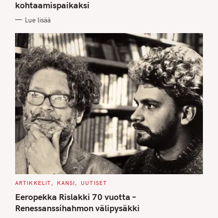
kohtaamispaikaksi
R
I
E
Lue lisää
S
C
ARTIKKELIT
KANSI
UUTISET
A
T
Eeropekka Rislakki 70 vuotta –
E
G
Renessanssihahmon välipysäkki
O
R