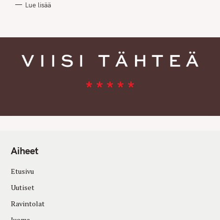
Lue lisää
I
E
S
Aiheet
Etusivu
Uutiset
Ravintolat
Juoma