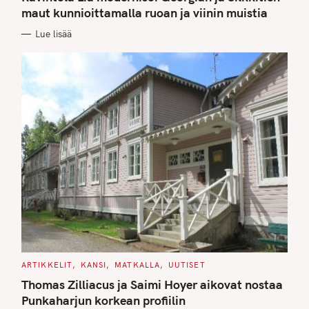
E
G
maut kunnioittamalla ruoan ja viinin muistia
O
R
Lue lisää
I
E
S
C
ARTIKKELIT
KANSI
MATKALLA
UUTISET
A
T
Thomas Zilliacus ja Saimi Hoyer aikovat nostaa
E
G
Punkaharjun korkean profiilin
O