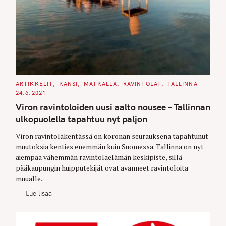
C
ARTIKKELIT
KANSI
MATKALLA
RAVINTOLAT
TALLINNA
A
24.6.2021
T
E
Viron ravintoloiden uusi aalto nousee – Tallinnan
G
O
ulkopuolella tapahtuu nyt paljon
R
I
E
Viron ravintolakentässä on koronan seurauksena tapahtunut
S
muutoksia kenties enemmän kuin Suomessa. Tallinna on nyt
aiempaa vähemmän ravintolaelämän keskipiste, sillä
pääkaupungin huipputekijät ovat avanneet ravintoloita
muualle..
Lue lisää