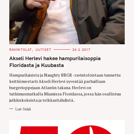
C
RAVINTOLAT
UUTISET
24.2.2017
A
T
Akseli Herlevi hakee hampurilaisoppia
E
G
Floridasta ja Kuubasta
O
R
Hampurilaisista ja Naughty BRGR -ravintoloistaan tunnettu
I
E
keittiömestarti Akseli Herlevi syventää parhaillaan
S
burgerioppejaan Atlantin takana. Herlevi on
tutkimusmatkalla Miamissa Floridassa, jossa hän osallistuu
julkkiskokeista ja telkkaritähdistä..
Lue lisää