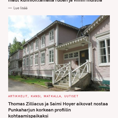
O
R
Lue lisää
I
E
S
C
ARTIKKELIT
KANSI
MATKALLA
UUTISET
A
T
Thomas Zilliacus ja Saimi Hoyer aikovat nostaa
E
G
Punkaharjun korkean profiilin
O
kohtaamispaikaksi
R
I