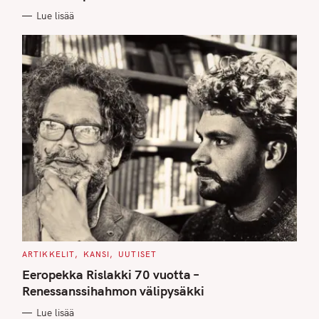
E
Lue lisää
S
C
ARTIKKELIT
KANSI
UUTISET
A
T
Eeropekka Rislakki 70 vuotta –
E
G
Renessanssihahmon välipysäkki
O
R
Lue lisää
I