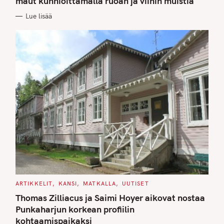
maut kunnioittamalla ruoan ja viinin muistia
O
R
Lue lisää
I
E
S
C
ARTIKKELIT
KANSI
MATKALLA
UUTISET
A
T
Thomas Zilliacus ja Saimi Hoyer aikovat nostaa
E
G
Punkaharjun korkean profiilin
O
kohtaamispaikaksi
R