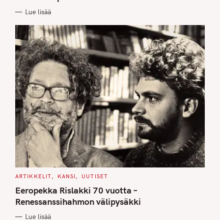
I
E
Lue lisää
S
C
ARTIKKELIT
KANSI
UUTISET
A
T
Eeropekka Rislakki 70 vuotta –
E
G
Renessanssihahmon välipysäkki
O
R
Lue lisää
I