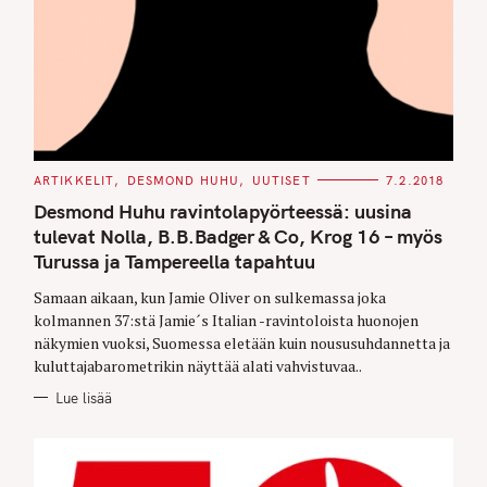
C
ARTIKKELIT
DESMOND HUHU
UUTISET
7.2.2018
A
T
Desmond Huhu ravintolapyörteessä: uusina
E
G
tulevat Nolla, B.B.Badger & Co, Krog 16 – myös
O
Turussa ja Tampereella tapahtuu
R
I
E
Samaan aikaan, kun Jamie Oliver on sulkemassa joka
S
kolmannen 37:stä Jamie´s Italian -ravintoloista huonojen
näkymien vuoksi, Suomessa eletään kuin noususuhdannetta ja
kuluttajabarometrikin näyttää alati vahvistuvaa..
Lue lisää