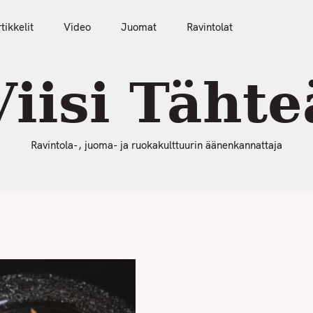
50 Parasta Ravintolaa 2026
Artikkelit
Video
tikkelit
Video
Juomat
Ravintolat
Viisi Tähte
Ravintola-, juoma- ja ruokakulttuurin äänenkannattaja