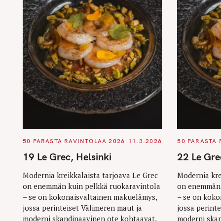
C
C
50 PARASTA RAVINTOLAA 2026
11.3.2026
50 PARASTA 
A
A
T
T
19 Le Grec, Helsinki
22 Le Gre
E
E
G
G
O
O
Modernia kreikkalaista tarjoava Le Grec
Modernia kre
R
R
on enemmän kuin pelkkä ruokaravintola
on enemmän 
I
I
E
E
– se on kokonaisvaltainen makuelämys,
– se on koko
S
S
jossa perinteiset Välimeren maut ja
jossa perint
moderni skandinaavinen ote kohtaavat.
moderni skan