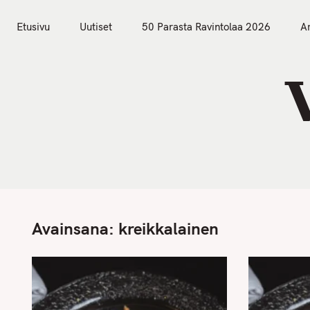
S
Etusivu
Uutiset
k
Etusivu
Uutiset
50 Parasta Ravintolaa 2026
Ar
i
p
t
o
c
o
n
t
e
n
Avainsana:
kreikkalainen
t