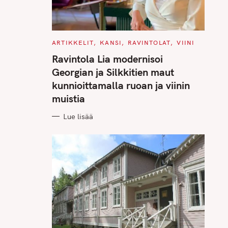
C
ARTIKKELIT
KANSI
RAVINTOLAT
VIINI
A
T
Ravintola Lia modernisoi
E
G
Georgian ja Silkkitien maut
O
R
kunnioittamalla ruoan ja viinin
I
E
muistia
S
Lue lisää