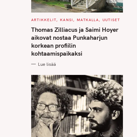
C
ARTIKKELIT
KANSI
MATKALLA
UUTISET
A
T
Thomas Zilliacus ja Saimi Hoyer
E
G
aikovat nostaa Punkaharjun
O
R
korkean profiilin
I
E
kohtaamispaikaksi
S
Lue lisää