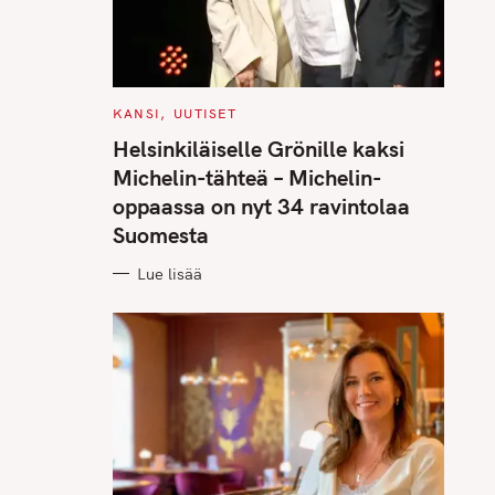
C
KANSI
UUTISET
A
T
Helsinkiläiselle Grönille kaksi
E
G
Michelin-tähteä – Michelin-
O
R
oppaassa on nyt 34 ravintolaa
I
E
Suomesta
S
Lue lisää