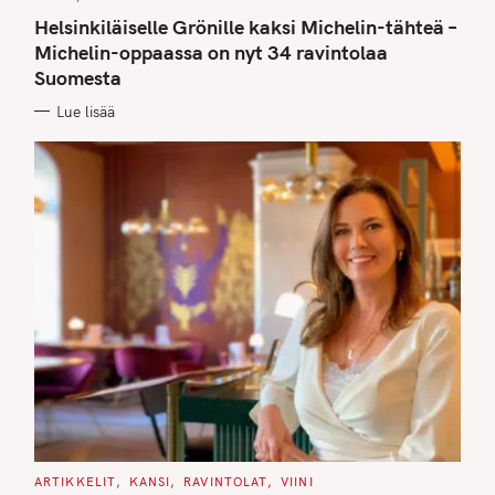
A
T
Helsinkiläiselle Grönille kaksi Michelin-tähteä –
E
G
Michelin-oppaassa on nyt 34 ravintolaa
O
Suomesta
R
I
E
Lue lisää
S
C
ARTIKKELIT
KANSI
RAVINTOLAT
VIINI
A