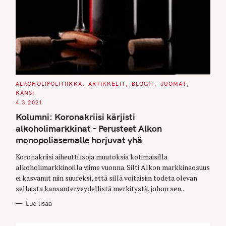
C
ALKOHOLIPOLITIIKKA
ARTIKKELIT
BLOGIT
JUOMAT
A
KANSI
T
E
4.3.2021
G
O
Kolumni: Koronakriisi kärjisti
R
I
alkoholimarkkinat – Perusteet Alkon
E
S
monopoliasemalle horjuvat yhä
Koronakriisi aiheutti isoja muutoksia kotimaisilla
alkoholimarkkinoilla viime vuonna. Silti Alkon markkinaosuus
ei kasvanut niin suureksi, että sillä voitaisiin todeta olevan
sellaista kansanterveydellistä merkitystä, johon sen..
Lue lisää