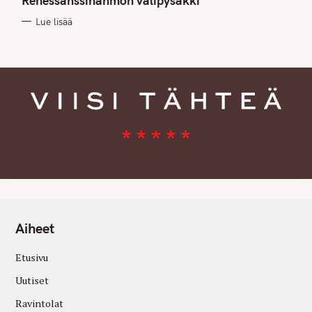
Renessanssihahmon välipysäkki
O
R
Lue lisää
I
E
S
Aiheet
Etusivu
Uutiset
Ravintolat