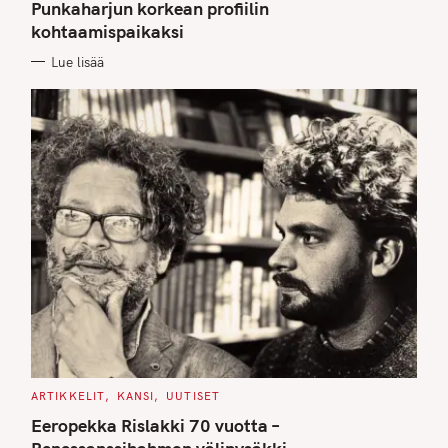
G
Punkaharjun korkean profiilin
O
kohtaamispaikaksi
R
I
E
Lue lisää
S
C
ARTIKKELIT
KANSI
UUTISET
A
T
Eeropekka Rislakki 70 vuotta –
E
G