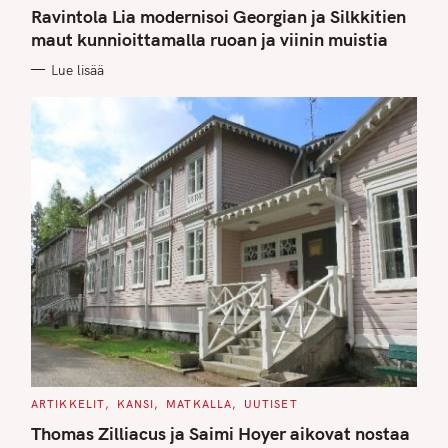
T
Ravintola Lia modernisoi Georgian ja Silkkitien
E
G
maut kunnioittamalla ruoan ja viinin muistia
O
R
Lue lisää
I
E
S
C
ARTIKKELIT
KANSI
MATKALLA
UUTISET
A
T
Thomas Zilliacus ja Saimi Hoyer aikovat nostaa
E