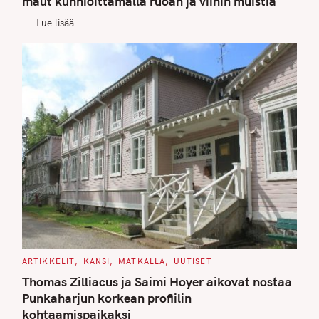
maut kunnioittamalla ruoan ja viinin muistia
O
R
Lue lisää
I
E
S
C
ARTIKKELIT
KANSI
MATKALLA
UUTISET
A
T
Thomas Zilliacus ja Saimi Hoyer aikovat nostaa
E
G
Punkaharjun korkean profiilin
O
kohtaamispaikaksi
R