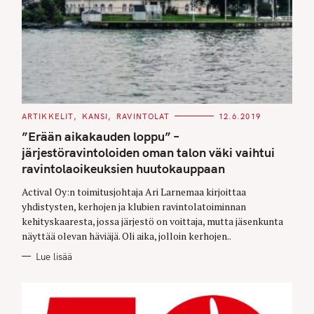
C
ARTIKKELIT
KANSI
RAVINTOLAT
12.6.2019
A
T
”Erään aikakauden loppu” –
E
G
järjestöravintoloiden oman talon väki vaihtui
O
ravintolaoikeuksien huutokauppaan
R
I
E
Actival Oy:n toimitusjohtaja Ari Larnemaa kirjoittaa
S
yhdistysten, kerhojen ja klubien ravintolatoiminnan
kehityskaaresta, jossa järjestö on voittaja, mutta jäsenkunta
näyttää olevan häviäjä. Oli aika, jolloin kerhojen..
Lue lisää