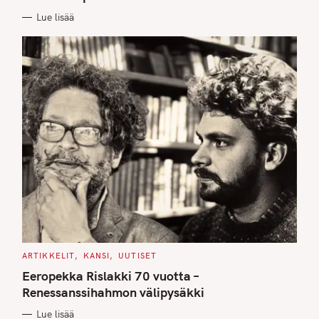
I
E
Lue lisää
S
C
ARTIKKELIT
KANSI
UUTISET
A
T
Eeropekka Rislakki 70 vuotta –
E
G
Renessanssihahmon välipysäkki
O
R
Lue lisää
I