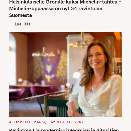
Helsinkiläiselle Grönille kaksi Michelin-tähteä –
E
G
Michelin-oppaassa on nyt 34 ravintolaa
O
Suomesta
R
I
E
Lue lisää
S
C
ARTIKKELIT
KANSI
RAVINTOLAT
VIINI
A
T
Ravintola Lia modernisoi Georgian ja Silkkitien