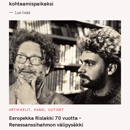
kohtaamispaikaksi
R
I
E
Lue lisää
S
C
ARTIKKELIT
KANSI
UUTISET
A
T
Eeropekka Rislakki 70 vuotta –
E
G
Renessanssihahmon välipysäkki
O