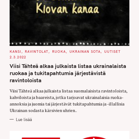
C
KANSI
RAVINTOLAT
RUOKA
UKRAINAN SOTA
UUTISET
A
2.3.2022
T
E
Viisi Tähteä alkaa julkaista listaa ukrainalaista
G
O
ruokaa ja tukitapahtumia järjestävistä
R
I
ravintoloista
E
S
Viisi Tähteä alkaa julkaista listaa suomalaisista ravintoloista,
kahviloista ja baareista, jotka tarjoavat ukrainalaisia ruoka-
annoksia ja juomia tai järjestävät tukitapahtumia ja -illallisia
Ukrainan sodasta kärsivien uhrien..
Lue lisää