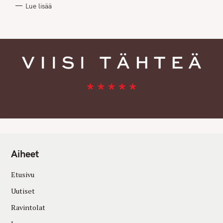
R
Lue lisää
I
E
S
Aiheet
Etusivu
Uutiset
Ravintolat