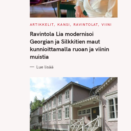
C
ARTIKKELIT
KANSI
RAVINTOLAT
VIINI
A
T
Ravintola Lia modernisoi
E
G
Georgian ja Silkkitien maut
O
R
kunnioittamalla ruoan ja viinin
I
E
muistia
S
Lue lisää