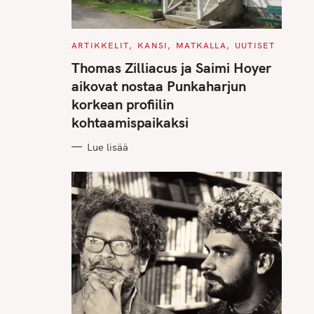
C
ARTIKKELIT
KANSI
MATKALLA
UUTISET
A
T
Thomas Zilliacus ja Saimi Hoyer
E
G
aikovat nostaa Punkaharjun
O
R
korkean profiilin
I
E
kohtaamispaikaksi
S
Lue lisää