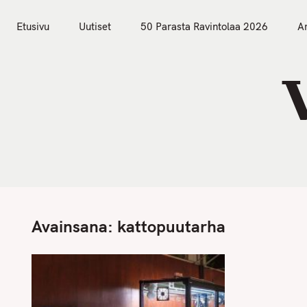
S
Etusivu
Uutiset
k
Etusivu
Uutiset
50 Parasta Ravintolaa 2026
Ar
i
p
t
o
c
o
n
t
e
n
Avainsana:
kattopuutarha
t