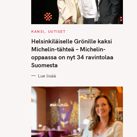
C
KANSI
UUTISET
A
T
Helsinkiläiselle Grönille kaksi
E
G
Michelin-tähteä – Michelin-
O
R
oppaassa on nyt 34 ravintolaa
I
E
Suomesta
S
Lue lisää