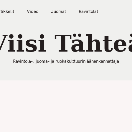
50 Parasta Ravintolaa 2026
Artikkelit
Video
tikkelit
Video
Juomat
Ravintolat
Viisi Tähte
Ravintola-, juoma- ja ruokakulttuurin äänenkannattaja