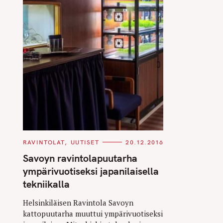
C
RAVINTOLAT
UUTISET
20.12.2016
A
T
Savoyn ravintolapuutarha
E
G
ympärivuotiseksi japanilaisella
O
R
tekniikalla
I
E
S
Helsinkiläisen Ravintola Savoyn
kattopuutarha muuttui ympärivuotiseksi