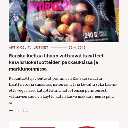
C
ARTIKKELIT
UUTISET
23.4.2018
A
T
Ranska kieltää lihaan viittaavat käsitteet
E
G
kasvisruokatuotteiden pakkauksissa ja
O
markkinoinnissa
R
I
E
Ruoantuottajat joutuvat pohtimaan Ranskassa uutta
S
käsitteistöä ja sanastoa, miten nimetä ja kuvailla sekä kasvis-
että vegaaniruokatuotteita. Lihatuotteisiin perinteisesti
viittaavien sanojen käyttö kuten kasvismakkara, juurespihvi
ja..
Lue lisää