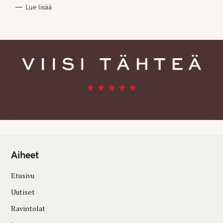
R
Lue lisää
I
E
S
Aiheet
Etusivu
Uutiset
Ravintolat