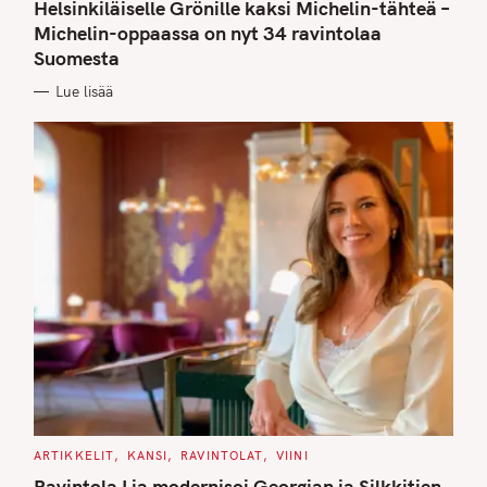
T
Helsinkiläiselle Grönille kaksi Michelin-tähteä –
E
G
Michelin-oppaassa on nyt 34 ravintolaa
O
Suomesta
R
I
E
Lue lisää
S
C
ARTIKKELIT
KANSI
RAVINTOLAT
VIINI
A
T
Ravintola Lia modernisoi Georgian ja Silkkitien