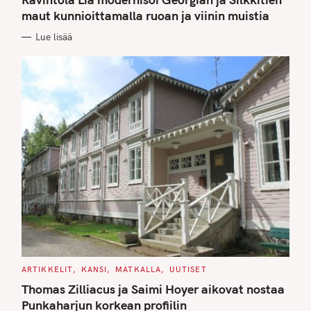
E
G
maut kunnioittamalla ruoan ja viinin muistia
O
R
Lue lisää
I
E
S
C
ARTIKKELIT
KANSI
MATKALLA
UUTISET
A
T
Thomas Zilliacus ja Saimi Hoyer aikovat nostaa
E
G
Punkaharjun korkean profiilin
O