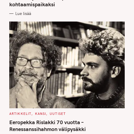
kohtaamispaikaksi
R
I
E
Lue lisää
S
C
ARTIKKELIT
KANSI
UUTISET
A
T
Eeropekka Rislakki 70 vuotta –
E
G
Renessanssihahmon välipysäkki
O