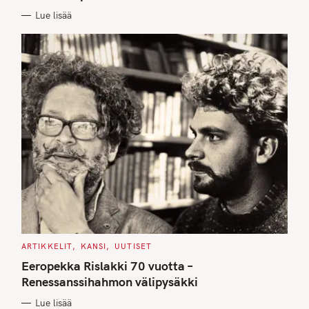
E
Lue lisää
S
C
ARTIKKELIT
KANSI
UUTISET
A
T
Eeropekka Rislakki 70 vuotta –
E
G
Renessanssihahmon välipysäkki
O
R
Lue lisää
I