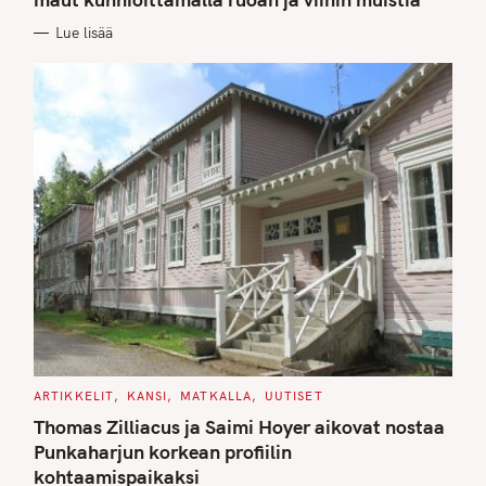
O
R
Lue lisää
I
E
S
C
ARTIKKELIT
KANSI
MATKALLA
UUTISET
A
T
Thomas Zilliacus ja Saimi Hoyer aikovat nostaa
E
G
Punkaharjun korkean profiilin
O
kohtaamispaikaksi
R
I