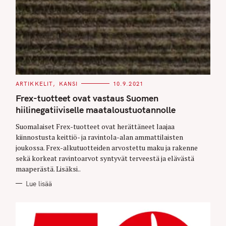
C
ARTIKKELIT
KANSI
10.9.2021
A
T
Frex-tuotteet ovat vastaus Suomen
E
G
hiilinegatiiviselle maataloustuotannolle
O
R
Suomalaiset Frex-tuotteet ovat herättäneet laajaa
I
E
kiinnostusta keittiö- ja ravintola-alan ammattilaisten
S
joukossa. Frex-alkutuotteiden arvostettu maku ja rakenne
sekä korkeat ravintoarvot syntyvät terveestä ja elävästä
maaperästä. Lisäksi..
Lue lisää