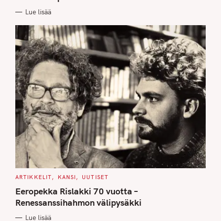
I
E
Lue lisää
S
C
ARTIKKELIT
KANSI
UUTISET
A
T
Eeropekka Rislakki 70 vuotta –
E
G
Renessanssihahmon välipysäkki
O
R
Lue lisää
I