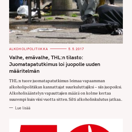
C
ALKOHOLIPOLITIIKKA
5.5.2017
A
T
Valhe, emävalhe, THL:n tilasto:
E
G
Juomatapatutkimus loi juopolle uuden
O
määritelmän
R
I
E
THL:n tuore juomatapatutkimus leimaa vapaamman
S
alkoholipolitiikan kannattajat suurkuluttajiksi – siis juopoiksi.
Alkoholisääntelyn vapauttajien määrä on kolme kertaa
suurempi kuin viisi vuotta sitten. Silti alkoholinkulutus jatkaa..
Lue lisää