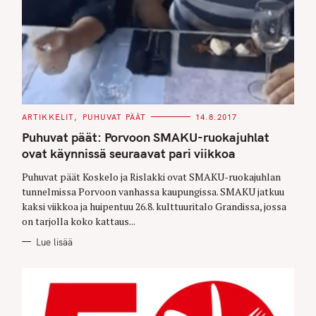
C
ARTIKKELIT
PUHUVAT PÄÄT
14.8.2017
A
T
Puhuvat päät: Porvoon SMAKU-ruokajuhlat
E
G
ovat käynnissä seuraavat pari viikkoa
O
R
Puhuvat päät Koskelo ja Rislakki ovat SMAKU-ruokajuhlan
I
E
tunnelmissa Porvoon vanhassa kaupungissa. SMAKU jatkuu
S
kaksi viikkoa ja huipentuu 26.8. kulttuuritalo Grandissa, jossa
on tarjolla koko kattaus...
Lue lisää