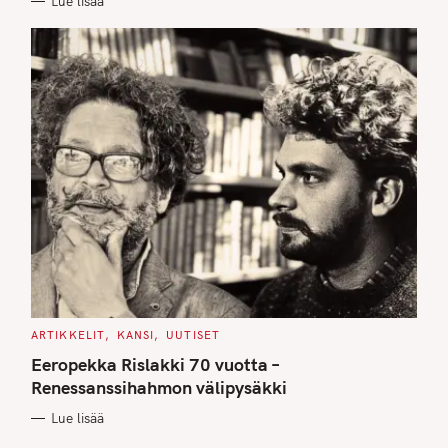
Lue lisää
S
C
ARTIKKELIT
KANSI
UUTISET
A
T
Eeropekka Rislakki 70 vuotta –
E
G
Renessanssihahmon välipysäkki
O
R
Lue lisää
I
E
S