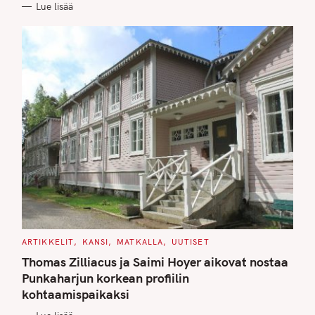
Lue lisää
I
E
S
C
ARTIKKELIT
KANSI
MATKALLA
UUTISET
A
T
Thomas Zilliacus ja Saimi Hoyer aikovat nostaa
E
G
Punkaharjun korkean profiilin
O
kohtaamispaikaksi
R
I
E