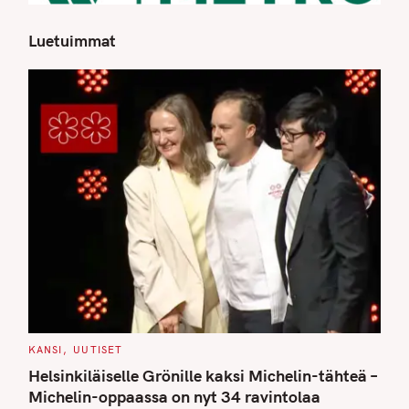
Luetuimmat
S
e
a
r
c
h
f
o
r
:
C
KANSI
UUTISET
A
T
Helsinkiläiselle Grönille kaksi Michelin-tähteä –
E
G
Michelin-oppaassa on nyt 34 ravintolaa
O