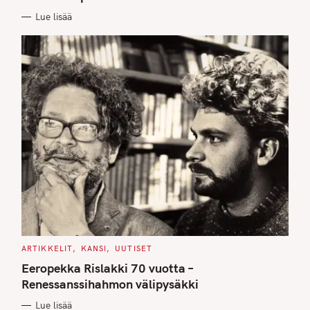
I
E
Lue lisää
S
C
ARTIKKELIT
KANSI
UUTISET
A
T
Eeropekka Rislakki 70 vuotta –
E
G
Renessanssihahmon välipysäkki
O
R
Lue lisää
I