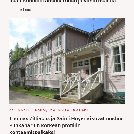
maut kunnioittamalla ruoan ja viinin muistia
O
R
Lue lisää
I
E
S
C
ARTIKKELIT
KANSI
MATKALLA
UUTISET
A
T
Thomas Zilliacus ja Saimi Hoyer aikovat nostaa
E
G
Punkaharjun korkean profiilin
O
kohtaamispaikaksi
R