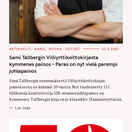
C
ARTIKKELIT
KANSI
RUOKA
UUTISET
23.3.2021
A
T
Sami Tallbergin Villiyrttikeittokirjasta
E
G
kymmenes painos – Paras on nyt vielä parempi
O
juhlapainos
R
I
E
Sami Tallbergin ensimmäisestä Villiyrttikeittokirjan
S
painoksesta on kulunut 10 vuotta. Nyt täydennetty 111
villikasvia käsittelevä ja 528-sivuinen juhlapainos on
kymmenes. Tallbergin kirja on jo klassikko. Hämmästyttävää..
Lue lisää