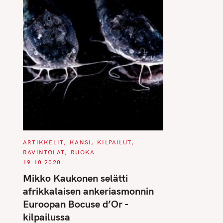
C
ARTIKKELIT
KANSI
KILPAILUT
A
RAVINTOLAT
RUOKA
T
E
19.10.2020
G
O
Mikko Kaukonen selätti
R
I
afrikkalaisen ankeriasmonnin
E
S
Euroopan Bocuse d’Or -
kilpailussa