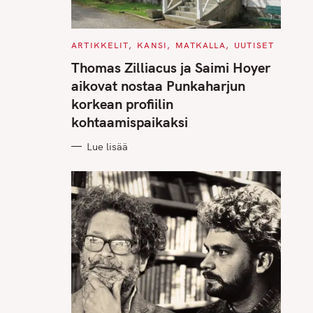
C
ARTIKKELIT
KANSI
MATKALLA
UUTISET
A
T
Thomas Zilliacus ja Saimi Hoyer
E
G
aikovat nostaa Punkaharjun
O
R
korkean profiilin
I
E
kohtaamispaikaksi
S
Lue lisää