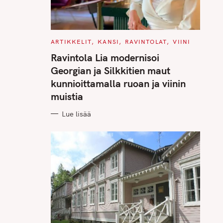
C
ARTIKKELIT
KANSI
RAVINTOLAT
VIINI
A
T
Ravintola Lia modernisoi
E
G
Georgian ja Silkkitien maut
O
R
kunnioittamalla ruoan ja viinin
I
E
muistia
S
Lue lisää