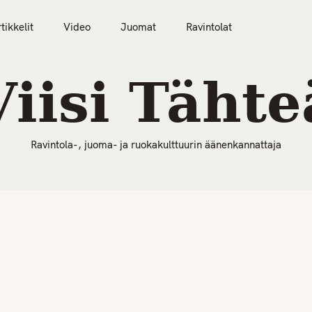
50 Parasta Ravintolaa 2026
Artikkelit
Video
tikkelit
Video
Juomat
Ravintolat
Viisi Tähte
Ravintola-, juoma- ja ruokakulttuurin äänenkannattaja