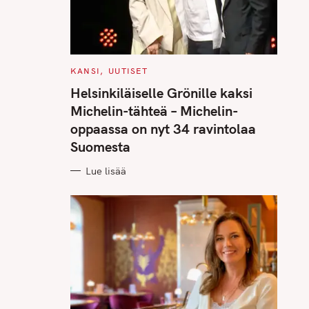
C
KANSI
UUTISET
A
T
Helsinkiläiselle Grönille kaksi
E
G
Michelin-tähteä – Michelin-
O
R
oppaassa on nyt 34 ravintolaa
I
E
Suomesta
S
Lue lisää