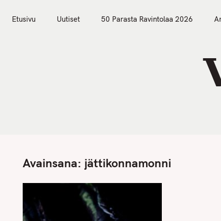
S
Etusivu
Uutiset
k
Etusivu
Uutiset
50 Parasta Ravintolaa 2026
Ar
i
p
t
o
c
o
n
t
e
n
Avainsana:
jättikonnamonni
t