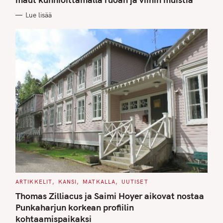
O
R
Lue lisää
I
E
S
C
ARTIKKELIT
KANSI
MATKALLA
UUTISET
A
T
Thomas Zilliacus ja Saimi Hoyer aikovat nostaa
E
G
Punkaharjun korkean profiilin
O
kohtaamispaikaksi
R
I