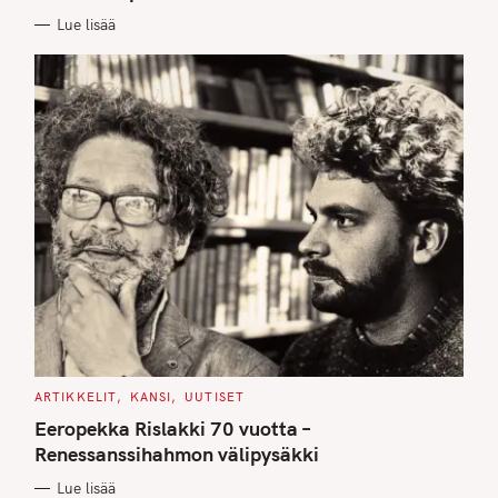
E
Lue lisää
S
C
ARTIKKELIT
KANSI
UUTISET
A
T
Eeropekka Rislakki 70 vuotta –
E
G
Renessanssihahmon välipysäkki
O
R
Lue lisää
I