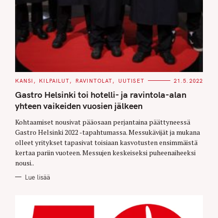
C
KANSI
KILPAILUT
RAVINTOLAT
UUTISET
21.5.2022
A
T
Gastro Helsinki toi hotelli- ja ravintola-alan
E
G
yhteen vaikeiden vuosien jälkeen
O
R
Kohtaamiset nousivat pääosaan perjantaina päättyneessä
I
E
Gastro Helsinki 2022 -tapahtumassa. Messukävijät ja mukana
S
olleet yritykset tapasivat toisiaan kasvotusten ensimmäistä
kertaa pariin vuoteen. Messujen keskeiseksi puheenaiheeksi
nousi..
Lue lisää