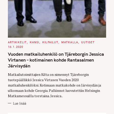
C
ARTIKKELIT
KANSI
KILPAILUT
MATKALLA
UUTISET
A
16.1.2020
T
E
Vuoden matkailuhenkilö on Tjäreborgin Jessica
G
O
Virtanen – kotimainen kohde Rantasalmen
R
I
Järvisydän
E
S
Matkailutoimittajien Kilta on nimennyt Tjäreborgin
tuotepäällikkö Jessica Virtasen Vuoden 2020
matkailuhenkilöksi. Kotimaan matkakohde on Järvisydän ja
ulkomaan kohde Georgia. Palkinnot luovutettiin Helsingin
Matkamessuilla torstaina. Jessica..
Lue lisää