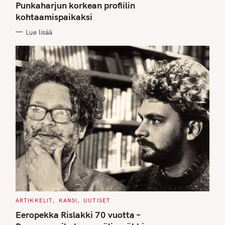
G
Punkaharjun korkean profiilin
O
kohtaamispaikaksi
R
I
E
Lue lisää
S
C
ARTIKKELIT
KANSI
UUTISET
A
T
Eeropekka Rislakki 70 vuotta –
E
G