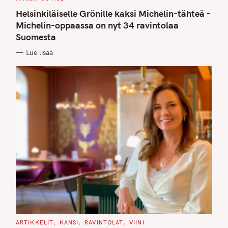
A
T
Helsinkiläiselle Grönille kaksi Michelin-tähteä –
E
G
Michelin-oppaassa on nyt 34 ravintolaa
O
Suomesta
R
I
E
Lue lisää
S
C
ARTIKKELIT
KANSI
RAVINTOLAT
VIINI