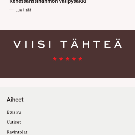
Renessanssihahmon välipysäkki
O
R
Lue lisää
I
E
S
Aiheet
Etusivu
Uutiset
Ravintolat