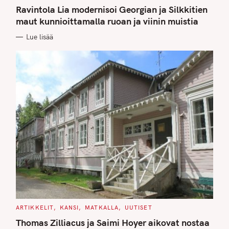
A
T
Ravintola Lia modernisoi Georgian ja Silkkitien
E
G
maut kunnioittamalla ruoan ja viinin muistia
O
R
Lue lisää
I
E
S
C
ARTIKKELIT
KANSI
MATKALLA
UUTISET
A
T
Thomas Zilliacus ja Saimi Hoyer aikovat nostaa
E