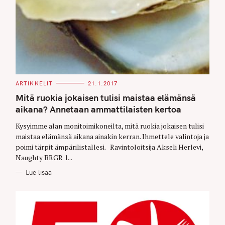
C
ARTIKKELIT
21.1.2017
A
T
Mitä ruokia jokaisen tulisi maistaa elämänsä
E
G
aikana? Annetaan ammattilaisten kertoa
O
R
Kysyimme alan monitoimikoneilta, mitä ruokia jokaisen tulisi
I
E
maistaa elämänsä aikana ainakin kerran. Ihmettele valintoja ja
S
poimi tärpit ämpärilistallesi. Ravintoloitsija Akseli Herlevi,
Naughty BRGR 1...
Lue lisää