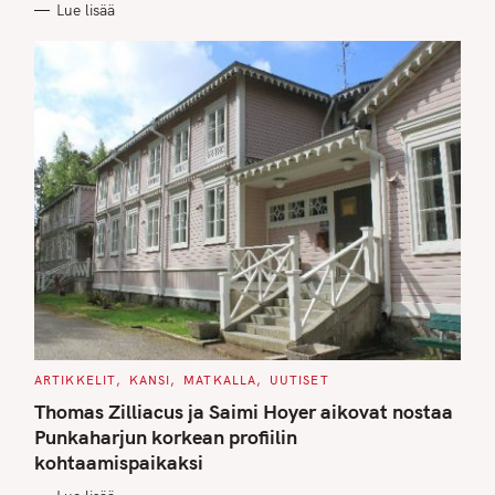
Lue lisää
I
E
S
C
ARTIKKELIT
KANSI
MATKALLA
UUTISET
A
T
Thomas Zilliacus ja Saimi Hoyer aikovat nostaa
E
G
Punkaharjun korkean profiilin
O
kohtaamispaikaksi
R
I
E