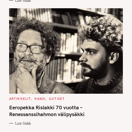
Lue lisää
S
C
ARTIKKELIT
KANSI
UUTISET
A
T
Eeropekka Rislakki 70 vuotta –
E
G
Renessanssihahmon välipysäkki
O
R
Lue lisää
I
E
S