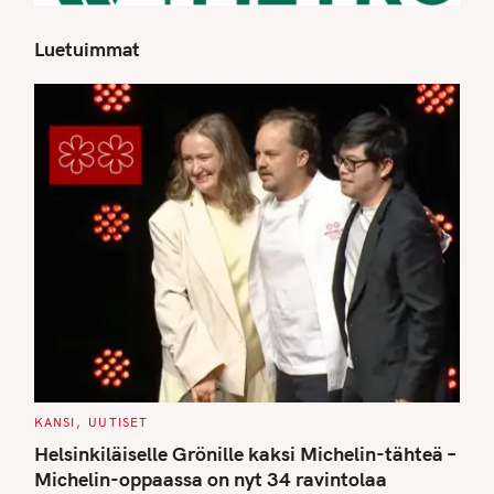
Luetuimmat
S
e
a
r
c
h
f
o
r
:
C
KANSI
UUTISET
A
T
Helsinkiläiselle Grönille kaksi Michelin-tähteä –
E
G
Michelin-oppaassa on nyt 34 ravintolaa
O