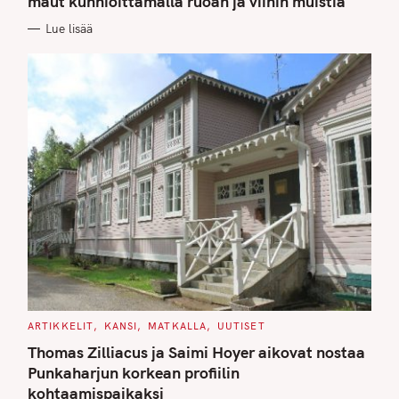
maut kunnioittamalla ruoan ja viinin muistia
O
R
Lue lisää
I
E
S
C
ARTIKKELIT
KANSI
MATKALLA
UUTISET
A
T
Thomas Zilliacus ja Saimi Hoyer aikovat nostaa
E
G
Punkaharjun korkean profiilin
O
kohtaamispaikaksi
R