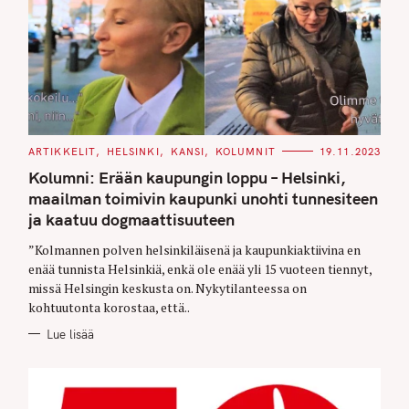
C
ARTIKKELIT
HELSINKI
KANSI
KOLUMNIT
19.11.2023
A
T
Kolumni: Erään kaupungin loppu – Helsinki,
E
G
maailman toimivin kaupunki unohti tunnesiteen
O
ja kaatuu dogmaattisuuteen
R
I
E
”Kolmannen polven helsinkiläisenä ja kaupunkiaktiivina en
S
enää tunnista Helsinkiä, enkä ole enää yli 15 vuoteen tiennyt,
missä Helsingin keskusta on. Nykytilanteessa on
kohtuutonta korostaa, että..
Lue lisää