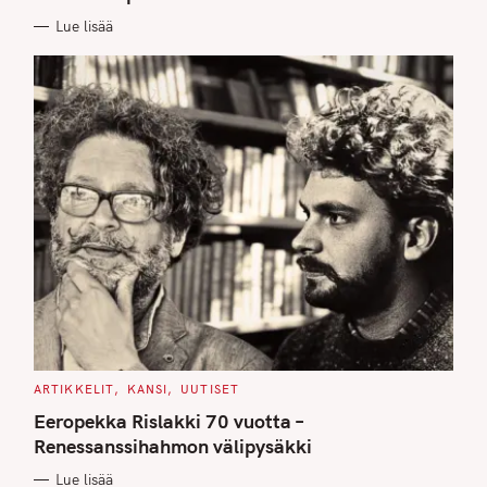
I
E
Lue lisää
S
C
ARTIKKELIT
KANSI
UUTISET
A
T
Eeropekka Rislakki 70 vuotta –
E
G
Renessanssihahmon välipysäkki
O
R
Lue lisää
I