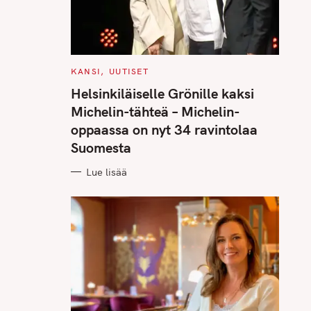
C
KANSI
UUTISET
A
T
Helsinkiläiselle Grönille kaksi
E
G
Michelin-tähteä – Michelin-
O
R
oppaassa on nyt 34 ravintolaa
I
E
Suomesta
S
Lue lisää