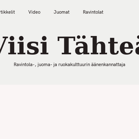
50 Parasta Ravintolaa 2026
Artikkelit
Video
tikkelit
Video
Juomat
Ravintolat
Viisi Tähte
Ravintola-, juoma- ja ruokakulttuurin äänenkannattaja