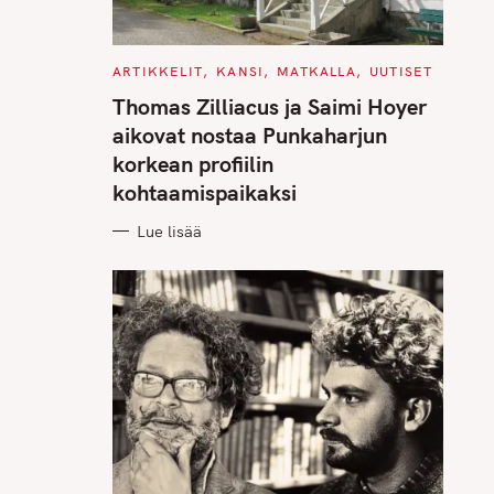
C
ARTIKKELIT
KANSI
MATKALLA
UUTISET
A
T
Thomas Zilliacus ja Saimi Hoyer
E
G
aikovat nostaa Punkaharjun
O
R
korkean profiilin
I
E
kohtaamispaikaksi
S
Lue lisää