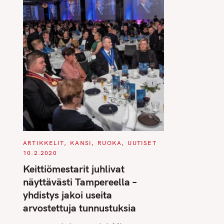
C
ARTIKKELIT
KANSI
RUOKA
UUTISET
A
10.2.2020
T
E
Keittiömestarit juhlivat
G
O
näyttävästi Tampereella –
R
I
yhdistys jakoi useita
E
S
arvostettuja tunnustuksia