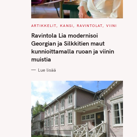
C
ARTIKKELIT
KANSI
RAVINTOLAT
VIINI
A
T
Ravintola Lia modernisoi
E
G
Georgian ja Silkkitien maut
O
R
kunnioittamalla ruoan ja viinin
I
E
muistia
S
Lue lisää