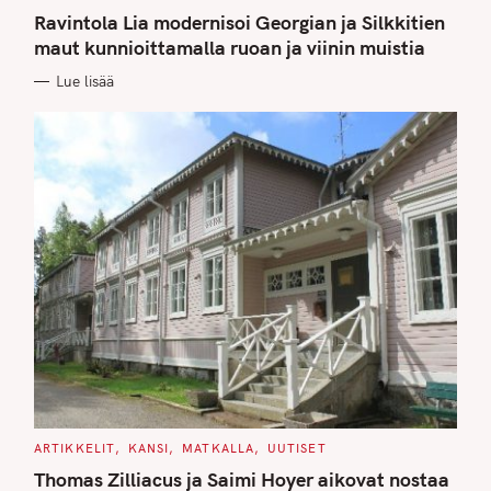
A
T
Ravintola Lia modernisoi Georgian ja Silkkitien
E
G
maut kunnioittamalla ruoan ja viinin muistia
O
R
Lue lisää
I
E
S
C
ARTIKKELIT
KANSI
MATKALLA
UUTISET
A
T
Thomas Zilliacus ja Saimi Hoyer aikovat nostaa
E