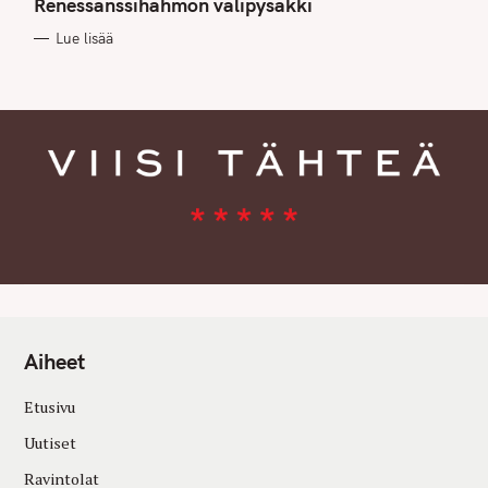
Renessanssihahmon välipysäkki
O
R
Lue lisää
I
E
S
Aiheet
Etusivu
Uutiset
Ravintolat