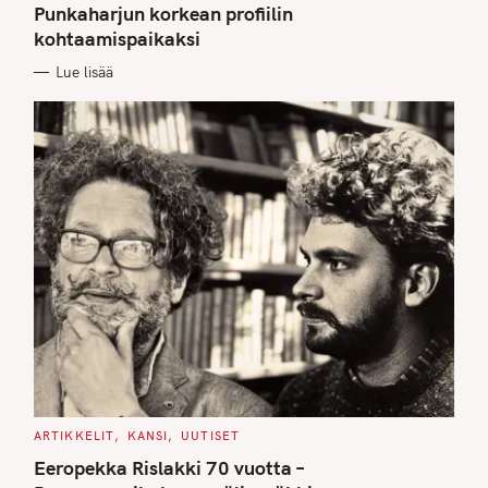
G
Punkaharjun korkean profiilin
O
kohtaamispaikaksi
R
I
E
Lue lisää
S
C
ARTIKKELIT
KANSI
UUTISET
A
T
Eeropekka Rislakki 70 vuotta –
E
G