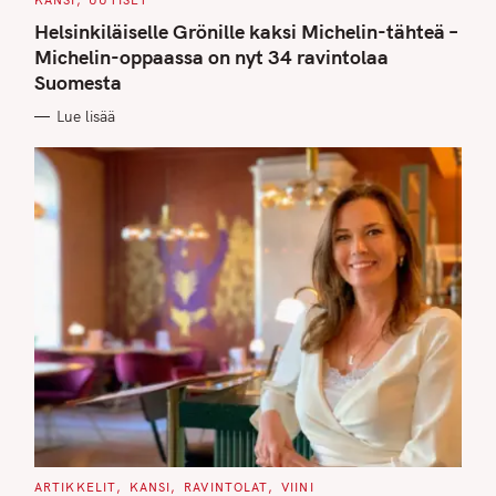
KANSI
UUTISET
A
T
Helsinkiläiselle Grönille kaksi Michelin-tähteä –
E
G
Michelin-oppaassa on nyt 34 ravintolaa
O
Suomesta
R
I
E
Lue lisää
S
C
ARTIKKELIT
KANSI
RAVINTOLAT
VIINI