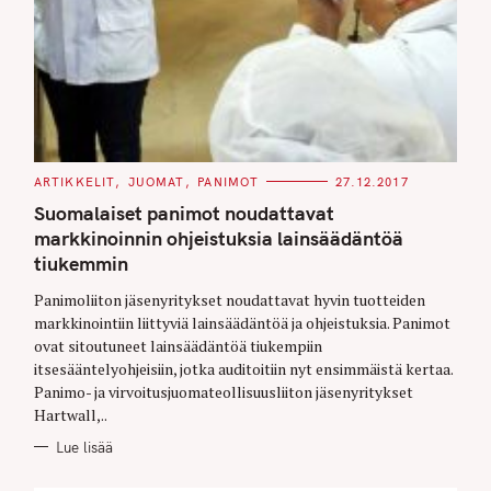
C
ARTIKKELIT
JUOMAT
PANIMOT
27.12.2017
A
T
Suomalaiset panimot noudattavat
E
G
markkinoinnin ohjeistuksia lainsäädäntöä
O
tiukemmin
R
I
E
Panimoliiton jäsenyritykset noudattavat hyvin tuotteiden
S
markkinointiin liittyviä lainsäädäntöä ja ohjeistuksia. Panimot
ovat sitoutuneet lainsäädäntöä tiukempiin
itsesääntelyohjeisiin, jotka auditoitiin nyt ensimmäistä kertaa.
Panimo- ja virvoitusjuomateollisuusliiton jäsenyritykset
Hartwall,..
Lue lisää