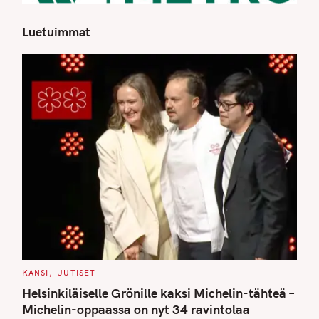
Luetuimmat
S
e
a
r
c
h
f
o
r
:
C
KANSI
UUTISET
A
T
Helsinkiläiselle Grönille kaksi Michelin-tähteä –
E
G
Michelin-oppaassa on nyt 34 ravintolaa
O