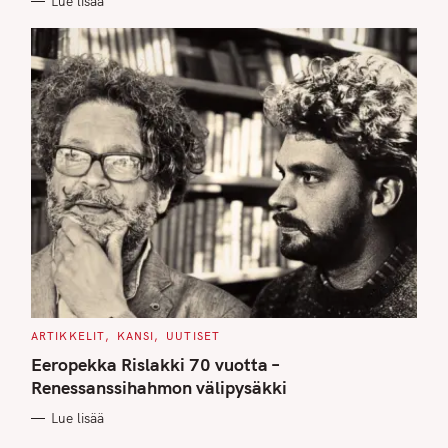
Lue lisää
S
C
ARTIKKELIT
KANSI
UUTISET
A
T
Eeropekka Rislakki 70 vuotta –
E
G
Renessanssihahmon välipysäkki
O
R
Lue lisää
I
E
S