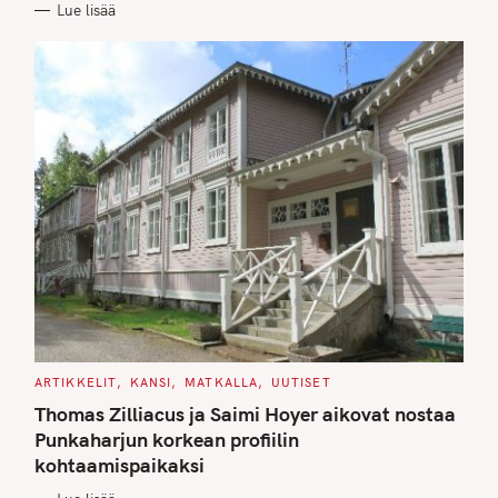
Lue lisää
I
E
S
C
ARTIKKELIT
KANSI
MATKALLA
UUTISET
A
T
Thomas Zilliacus ja Saimi Hoyer aikovat nostaa
E
G
Punkaharjun korkean profiilin
O
kohtaamispaikaksi
R
I
E