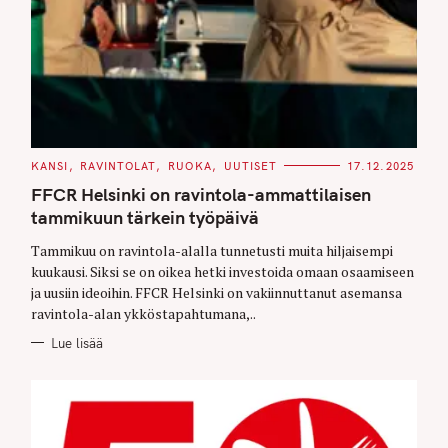
C
KANSI
RAVINTOLAT
RUOKA
UUTISET
17.12.2025
A
T
FFCR Helsinki on ravintola-ammattilaisen
E
G
tammikuun tärkein työpäivä
O
R
Tammikuu on ravintola-alalla tunnetusti muita hiljaisempi
I
E
kuukausi. Siksi se on oikea hetki investoida omaan osaamiseen
S
ja uusiin ideoihin. FFCR Helsinki on vakiinnuttanut asemansa
ravintola-alan ykköstapahtumana,..
Lue lisää