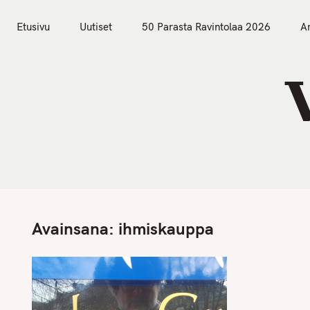
S
Etusivu
Uutiset
k
Etusivu
Uutiset
50 Parasta Ravintolaa 2026
Ar
i
p
t
o
c
o
n
t
e
n
Avainsana:
ihmiskauppa
t