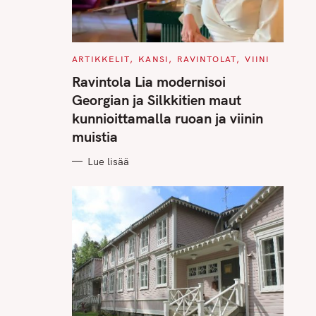
C
ARTIKKELIT
KANSI
RAVINTOLAT
VIINI
A
T
Ravintola Lia modernisoi
E
G
Georgian ja Silkkitien maut
O
R
kunnioittamalla ruoan ja viinin
I
E
muistia
S
Lue lisää