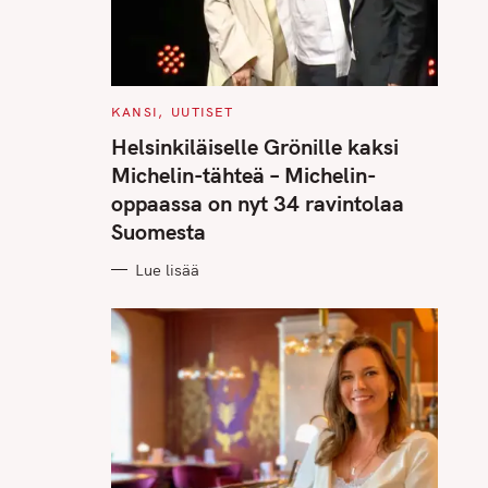
C
KANSI
UUTISET
A
T
Helsinkiläiselle Grönille kaksi
E
G
Michelin-tähteä – Michelin-
O
R
oppaassa on nyt 34 ravintolaa
I
E
Suomesta
S
Lue lisää