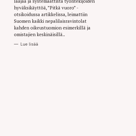
laajaa ja systemaattista työntekijöiden
hyväksikäyttöä, ”Pitkä vuoro” -
otsikoidussa artikkelissa, leimattiin
Suomen kaikki nepalilaisravintolat
kahden oikeustuomion esimerkillä ja
omistajien keskinäisillä..
Lue lisää