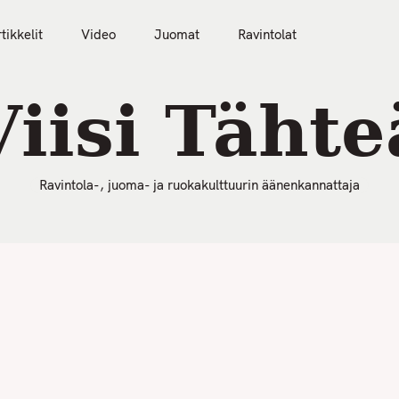
50 Parasta Ravintolaa 2026
Artikkelit
Video
tikkelit
Video
Juomat
Ravintolat
Viisi Tähte
Ravintola-, juoma- ja ruokakulttuurin äänenkannattaja