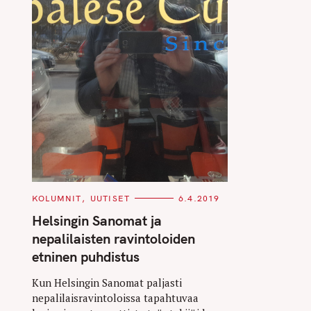
C
KOLUMNIT
UUTISET
6.4.2019
A
T
Helsingin Sanomat ja
E
G
nepalilaisten ravintoloiden
O
R
etninen puhdistus
I
E
S
Kun Helsingin Sanomat paljasti
nepalilaisravintoloissa tapahtuvaa